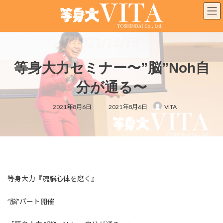
コ
ナ
ン
ビ
テ
ゲ
ン
ー
ツ
シ
へ
ョ
等身大力セミナー〜”脳”Noh自
ス
ン
キ
に
分が通る〜
ッ
移
プ
動
最
2021年8月6日
2021年8月6日
VITA
終
更
新
日
時
:
等身大力『魂脳心体を磨く』
”脳”パート開催