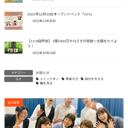
2022年12月10日オープンイベント『JOY』
2022年11月30日
【11/8自然体】 1億5000万キロさきの奇跡〜太陽をたべよ
う！
2022年10月26日
お知らせ
カテゴリー
スイッチオン
等身大力
自分を生きる
タグ
軸を作る
前の記事