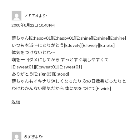
ＶＩＴＡ
より:
2008年8月22日 10:48 PM
藍ちゃん[E:happy01][E:happy01][E:shine][E:shine][E:shine]
いつも本当～にありがとう[E:lovely][E:lovely][E:note]
体気をつけないとね～
喉を一回ダメにしてから ずっとすぐ壊しやすくて
[E:sweat01][E:sweat01][E:sweat01]
ありがとう[E:sign03][E:good]
藍ちゃんもイキナリ涼しくなったり 次の日猛暑だったりと
わけわかんない陽気だから 体に気をつけて[E:wink]
返信
みずき
より: