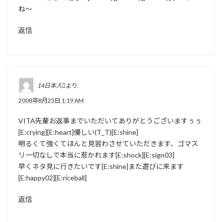
ね～
返信
14日本人
より:
2008年8月25日 1:19 AM
VITA先輩お返事までいただいてありがとうございますぅぅ
[E:crying][E:heart]優しい(T_T)[E:shine]
明るくて強くてほんと見習わさせていただきます、ゴマス
リ一切なしで本当に惹かれます[E:shock][E:sign03]
早くネタ見に行きたいです[E:shine]また遊びに来ます
[E:happy02][E:riceball]
返信