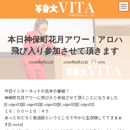
コ
ナ
ン
ビ
テ
ゲ
ン
ー
ツ
シ
へ
ョ
本日神保町花月アワー！アロハ
ス
ン
キ
に
飛び入り参加させて頂きます
ッ
移
プ
動
最
2008年8月22日
2008年8月22日
VITA
終
更
新
日
時
:
今日インターネットの吉本の番組？
神保町花月アワーに飛び入り参加させて頂くことになりました
[E:sign03][E:sign03][E:sign03][E:sign03][E:sign03]
１８：００～１８：４５
あっとおどろく放送局というところで今から生収録しててきまぁ
す[E:note]