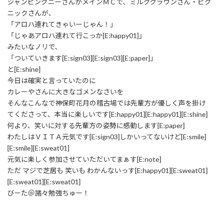
ジャンピングニーさんがメインＭＣで、ミルククラウンさん・ピク
ニックさんが、
「アロハ連れてきゃいーじゃん！」
「じゃあアロハ連れて行こっか[E:happy01]」
みたいなノリで、
「ついていきます[E:sign03][E:sign03][E:paper]」
と[E:shine]
今日は確実と言っていたのに
カレーやさんに大きなゴメンなさいを
そんなこんなで神保町花月の稽古場では先輩方が優しく声を掛け
てくださって、本当に楽しいです[E:happy01][E:happy01][E:shine]
何より、笑いに対する先輩方の姿勢に感動します[E:paper]
わたしはＶＩＴＡ元気です[E:sign03]しかいってないけど[E:smile]
[E:smile][E:sweat01]
元気に楽しく参加させていただいてまぁす[E:note]
ただ マジで芝居も 笑いも わかんないっす[E:happy01][E:sweat01]
[E:sweat01][E:sweat01]
びーた＠諸々勉強ちゅー！