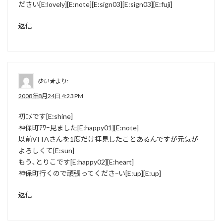
ださい[E:lovely][E:note][E:sign03][E:sign03][E:fuji]
返信
ゆい★
より:
2008年8月24日 4:23 PM
初ｺﾒです[E:shine]
神保町ｱﾜｰ見ました[E:happy01][E:note]
以前VITAさんを1度だけ拝見したことあるんですが元気が
よろしくて[E:sun]
もう､とりこです[E:happy02][E:heart]
神保町行くので頑張ってくださｰい[E:up][E:up]
返信