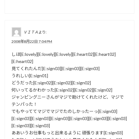
ＶＩＴＡ
より:
2008年8月22日 7:04 PM
しほ[E:lovely][E:lovely][E:lovely][E:heart02][E:heart02]
[E:heart02]
見てくれたんだ[E:sign03][E:sign03][E:sign03]
うれしい[E:sign01]
どうだった[E:sign02][E:sign02][E:sign02]
何いってるかわかった[E:sign02][E:sign02][E:sign02]
ジャンピングニーさんがマジで助けてくれたけど、マジで
テンパった！
でもやっててマジでマジでたのしかったーっ[E:sign03]
[E:sign03][E:sign03][E:sign03][E:sign03][E:sign03][E:sign03]
[E:sign03][E:sign03]
ああいうお仕事もっと出来るように 頑張ります[E:sign03]