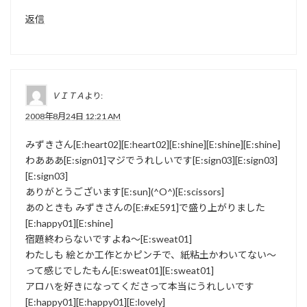
返信
ＶＩＴＡ
より:
2008年8月24日 12:21 AM
みずきさん[E:heart02][E:heart02][E:shine][E:shine][E:shine]
わあああ[E:sign01]マジでうれしいです[E:sign03][E:sign03]
[E:sign03]
ありがとうございます[E:sun](^O^)[E:scissors]
あのときも みずきさんの[E:#xE591]で盛り上がりました
[E:happy01][E:shine]
宿題終わらないですよね～[E:sweat01]
わたしも 絵とか工作とかピンチで、紙粘土かわいてない～
って感じでしたもん[E:sweat01][E:sweat01]
アロハを好きになってくださって本当にうれしいです
[E:happy01][E:happy01][E:lovely]