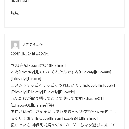
[E:sign02]
返信
ＶＩＴＡ
より:
2008年8月24日 1:50 AM
YOUさん[E:sun](^O^)[E:shine]
わあ[E:lovely]見ていてくれたんですね[E:lovely][E:lovely]
[E:lovely][E:note]
コメントすっごくすっごくうれしいです[E:lovely][E:lovely]
[E:lovely][E:lovely][E:lovely][E:lovely]
元気だけが取り柄ってことでやってます[E:happy01]
[E:happy01][E:shine](笑)
アロハはYOUさんをいつでも常夏～ゲキアツ～大元気にし
ちゃいまぁす[E:wave][E:sun][E:#xEB41][E:shine]
良かったら 神保町花月やこのブログにもマタ遊びに来てく