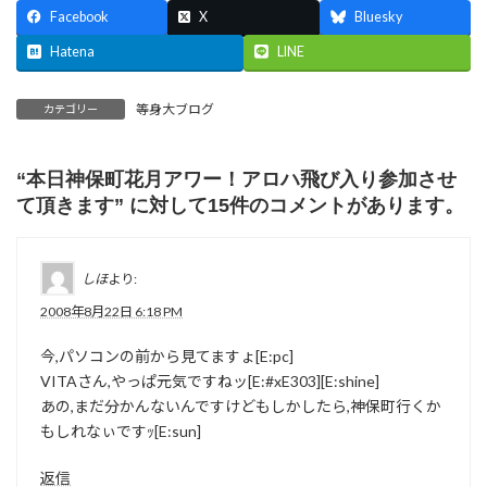
Facebook
X
Bluesky
Hatena
LINE
等身大ブログ
カテゴリー
“
本日神保町花月アワー！アロハ飛び入り参加させ
て頂きます
” に対して15件のコメントがあります。
しほ
より:
2008年8月22日 6:18 PM
今,パソコンの前から見てますょ[E:pc]
VITAさん,やっぱ元気ですねッ[E:#xE303][E:shine]
あの,まだ分かんないんですけどもしかしたら,神保町行くか
もしれなぃですｯ[E:sun]
返信