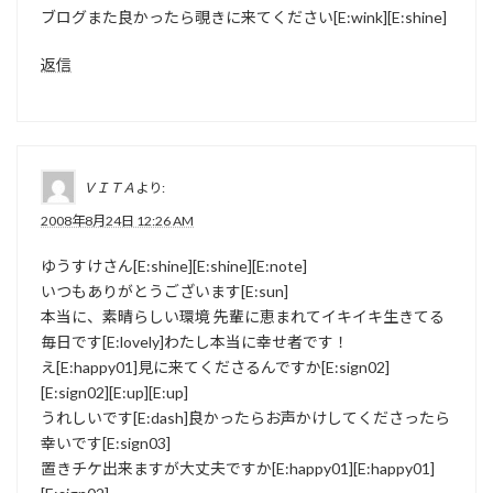
ブログまた良かったら覗きに来てください[E:wink][E:shine]
返信
ＶＩＴＡ
より:
2008年8月24日 12:26 AM
ゆうすけさん[E:shine][E:shine][E:note]
いつもありがとうございます[E:sun]
本当に、素晴らしい環境 先輩に恵まれてイキイキ生きてる
毎日です[E:lovely]わたし本当に幸せ者です！
え[E:happy01]見に来てくださるんですか[E:sign02]
[E:sign02][E:up][E:up]
うれしいです[E:dash]良かったらお声かけしてくださったら
幸いです[E:sign03]
置きチケ出来ますが大丈夫ですか[E:happy01][E:happy01]