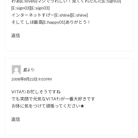
わあ[E:lovely]マジでうれしい！見てくれたんだ[E:sign03]
[E:sign03][E:sign03]
インターネットすげー[E:shine][E:shine]
そして しほ最高[E:happy01]ありがとう！
返信
藍
より:
2008年8月22日 9:03 PM
VITAｻﾝお忙しそうですね
でも笑顔で元気なVITAｻﾝが一番大好きです
お体に気をつけて頑張ってください★
返信