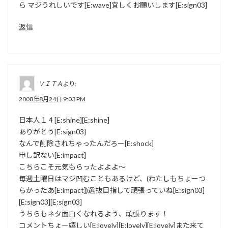
ら マジうれしいです[E:wave]宜しくお願いします[E:sign03]
返信
ＶＩＴＡ
より:
2008年8月24日 9:03 PM
日本人１４[E:shine][E:shine]
ありがとう[E:sign03]
なんで削除されちゃったんだろー[E:shock]
申し訳ない[E:impact]
こちらこそ元気もらったよよよ～
毎週土曜日はマジ凹むこともあるけど、(わたしもちょーつ
らかったあ[E:impact])選抜目指して頑張っていね[E:sign03]
[E:sign03][E:sign03]
うちらもネタ面白くなれるよう、頑張ります！
コメントちょー嬉しい[E:lovely][E:lovely][E:lovely]また来て