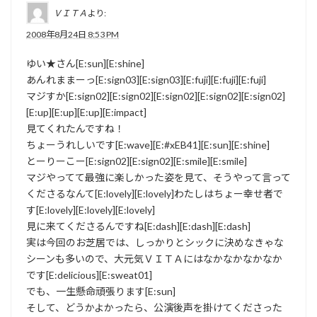
ＶＩＴＡ
より:
2008年8月24日 8:53 PM
ゆい★さん[E:sun][E:shine]
あんれままーっ[E:sign03][E:sign03][E:fuji][E:fuji][E:fuji]
マジすか[E:sign02][E:sign02][E:sign02][E:sign02][E:sign02]
[E:up][E:up][E:up][E:impact]
見てくれたんですね！
ちょーうれしいです[E:wave][E:#xEB41][E:sun][E:shine]
とーりーこー[E:sign02][E:sign02][E:smile][E:smile]
マジやってて最強に楽しかった姿を見て、そうやって言って
くださるなんて[E:lovely][E:lovely]わたしはちょー幸せ者で
す[E:lovely][E:lovely][E:lovely]
見に来てくださるんですね[E:dash][E:dash][E:dash]
実は今回のお芝居では、しっかりとシックに決めなきゃな
シーンも多いので、大元気ＶＩＴＡにはなかなかなかなか
です[E:delicious][E:sweat01]
でも、一生懸命頑張ります[E:sun]
そして、どうかよかったら、公演後声を掛けてくださった