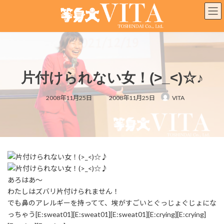
コ
ナ
ン
ビ
テ
ゲ
ン
ー
ツ
シ
へ
ョ
ス
ン
片付けられない女！(>_<)☆♪
キ
に
ッ
移
最
プ
動
2008年11月25日
2008年11月25日
VITA
終
更
新
日
時
:
あろはあ～
わたしはズバリ片付けられません！
でも鼻のアレルギーを持ってて、埃がすごいとぐっじょぐじょにな
っちゃう[E:sweat01][E:sweat01][E:sweat01][E:crying][E:crying]