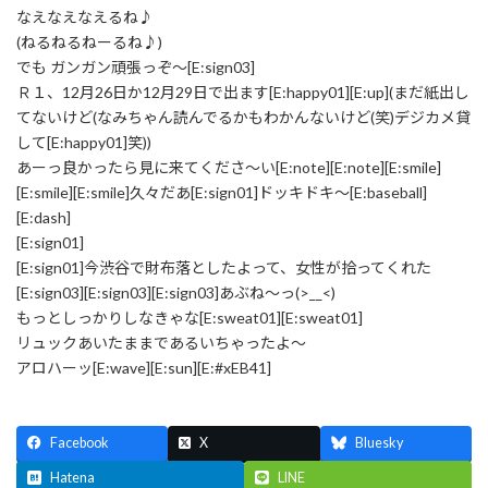
なえなえなえるね♪
(ねるねるねーるね♪)
でも ガンガン頑張っぞ～[E:sign03]
Ｒ１、12月26日か12月29日で出ます[E:happy01][E:up](まだ紙出し
てないけど(なみちゃん読んでるかもわかんないけど(笑)デジカメ貸
して[E:happy01]笑))
あーっ良かったら見に来てくださ～い[E:note][E:note][E:smile]
[E:smile][E:smile]久々だあ[E:sign01]ドッキドキ～[E:baseball]
[E:dash]
[E:sign01]
[E:sign01]今渋谷で財布落としたよって、女性が拾ってくれた
[E:sign03][E:sign03][E:sign03]あぶね～っ(>__<)
もっとしっかりしなきゃな[E:sweat01][E:sweat01]
リュックあいたままであるいちゃったよ～
アロハーッ[E:wave][E:sun][E:#xEB41]
Facebook
X
Bluesky
Hatena
LINE