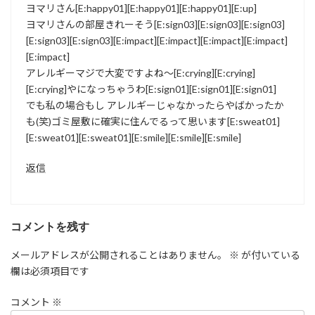
ヨマリさん[E:happy01][E:happy01][E:happy01][E:up]
ヨマリさんの部屋きれーそう[E:sign03][E:sign03][E:sign03]
[E:sign03][E:sign03][E:impact][E:impact][E:impact][E:impact]
[E:impact]
アレルギーマジで大変ですよね～[E:crying][E:crying]
[E:crying]やになっちゃうわ[E:sign01][E:sign01][E:sign01]
でも私の場合もし アレルギーじゃなかったらやばかったか
も(笑)ゴミ屋敷に確実に住んでるって思います[E:sweat01]
[E:sweat01][E:sweat01][E:smile][E:smile][E:smile]
返信
コメントを残す
メールアドレスが公開されることはありません。
※
が付いている
欄は必須項目です
コメント
※