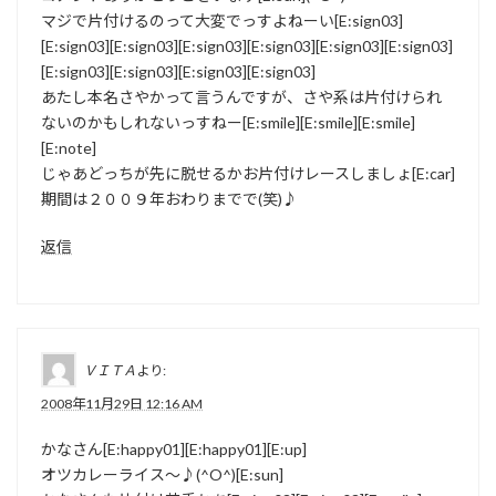
マジで片付けるのって大変でっすよねーい[E:sign03]
[E:sign03][E:sign03][E:sign03][E:sign03][E:sign03][E:sign03]
[E:sign03][E:sign03][E:sign03][E:sign03]
あたし本名さやかって言うんですが、さや系は片付けられ
ないのかもしれないっすねー[E:smile][E:smile][E:smile]
[E:note]
じゃあどっちが先に脱せるかお片付けレースしましょ[E:car]
期間は２００９年おわりまでで(笑)♪
返信
ＶＩＴＡ
より:
2008年11月29日 12:16 AM
かなさん[E:happy01][E:happy01][E:up]
オツカレーライス～♪(^O^)[E:sun]