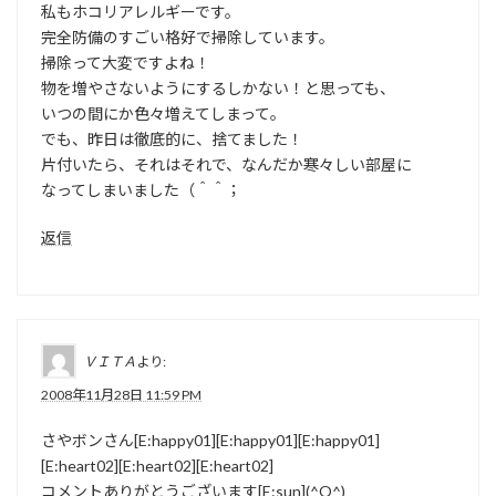
私もホコリアレルギーです。
完全防備のすごい格好で掃除しています。
掃除って大変ですよね！
物を増やさないようにするしかない！と思っても、
いつの間にか色々増えてしまって。
でも、昨日は徹底的に、捨てました！
片付いたら、それはそれで、なんだか寒々しい部屋に
なってしまいました（＾＾；
返信
ＶＩＴＡ
より:
2008年11月28日 11:59 PM
さやボンさん[E:happy01][E:happy01][E:happy01]
[E:heart02][E:heart02][E:heart02]
コメントありがとうございます[E:sun](^O^)