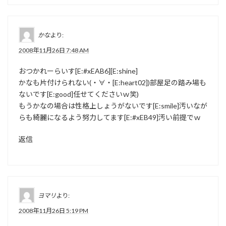
かな
より:
2008年11月26日 7:48 AM
おつかれーらいす[E:#xEAB6][E:shine]
かなも片付けられない(・∀・[E:heart02])部屋足の踏み場も
ないです[E:good]任せてくださいｗ笑)
もうかなの場合は性格上しょうがないです[E:smile]汚いなが
らも綺麗になるよう努力してます[E:#xEB49]汚い前提でｗ
返信
ヨマリ
より:
2008年11月26日 5:19 PM