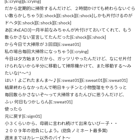
[E:crying][E:crying]
だから定期的に掃除するんだけど、２時間かけても終わらないぐら
い散らかしちゃう[E:shock][E:shock][E:shock]しかも片付けるのが
ドヘタ[E:shock][E:shock][E:shock]
あ[E:#xEAD3]一月半前なみちゃんが片付けておいてくれて、もう
散らかさない宣言してたんだった[E:shock][E:shock]
から今日で大掃除が３回目[E:sweat01]
私の場合毎回大掃除になっちゃう[E:crying]
今日は夕方始まりだから、ガッツリやったんだけど、なにせ片付
けられないから半分に移動して掃除機かけて、また移動する～み
たいな(^～^;)
はい！よごれたまんま～♪[E:sweat01][E:sweat01][E:sweat01]
結果終わらなかったんで明日キッチンと小物整理をやろうっと
毎回散らかさないぞ～って大掃除するたんびに思うんだけど、
ふぃ 何日もつかしらん[E:sweat01]
使ったら
元に戻す[E:sign01]
小３くらいから、母親に言われ続けて出来ないびー子・・
２００９年の抱負にしよう。(抱負ノミネート最多賞)
週末まではカレー以外のバイト～