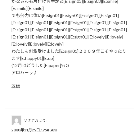
かなさんも片付け苦手かあ[E:sign03][E:sign03][E:smile]
[E:smile][E:smile]
でも努力は偉い[E:sign01][E:sign01][E:sign01][E:sign01]
[E:sign01][E:sign01][E:sign01][E:sign01][E:sign01][E:sign01]
[E:sign01][E:sign01][E:sign01][E:sign01][E:sign01][E:sign01]
[E:sign01][E:sign01][E:sign01][E:sign01][E:lovely][E:lovely]
[E:lovely][E:lovely][E:lovely]
わたしも刺激受けました[E:sign01]２００９年こそやったり
ます[E:happy01][E:up]
(12月はどうした[E:paper]ﾂｯｺ)
アロハーッ♪
返信
ＶＩＴＡ
より:
2008年11月29日 12:40 AM