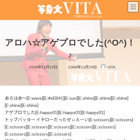
コ
ナ
ン
ビ
テ
ゲ
ン
ー
ツ
シ
へ
ョ
アロハ☆アゲプロでした(^O^)！
ス
ン
キ
に
♪
ッ
移
プ
動
最
2008年11月19日
2008年11月19日
VITA
終
更
新
日
時
:
あろはあ～[E:wave][E:#xEB41][E:sun][E:shine][E:shine][E:shine]
[E:shine][E:shine]
アゲプロでした[E:happy01][E:happy01][E:happy01]
トップバッター イチローだったぜぃえーい[E:scissors][E:scissors]
[E:scissors][E:scissors][E:scissors][E:scissors][E:scissors]
[E:scissors][E:scissors][E:scissors]