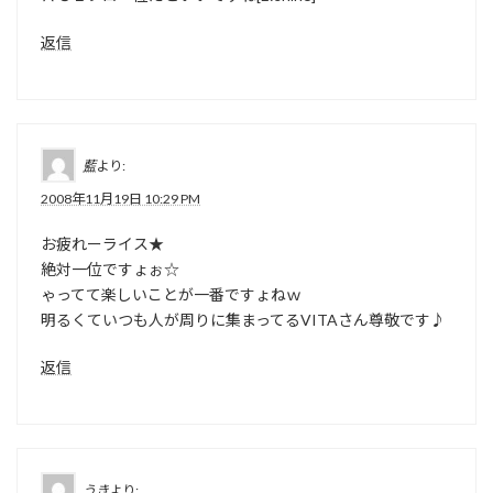
返信
藍
より:
2008年11月19日 10:29 PM
お疲れーライス★
絶対一位ですょぉ☆
ゃってて楽しいことが一番ですょねｗ
明るくていつも人が周りに集まってるVITAさん尊敬です♪
返信
うき
より: