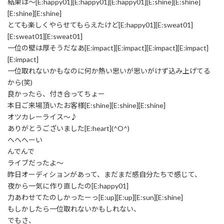
結果は～[E:happy01][E:happy01][E:happy01][E:shine][E:shine]
[E:shine][E:shine]
とても楽しくやらせてもらえたけど[E:happy01][E:sweat01]
[E:sweat01][E:sweat01]
一位の壁は厚そうだなあ[E:impact][E:impact][E:impact][E:impact]
[E:impact]
一位取れないかもなのに何か熱い思いが思いがけず込み上げてる
から(笑)
良かったら、付き合ってちょー
本日ご来場頂いたお客様[E:shine][E:shine][E:shine]
オツカレーライス～♪
ありがとうございました[E:heart](^O^)
へへへーい
んでんで
ライブだったよ～
昨日オーディションがあって、まだまだ感自分たちで感じて、
夜から一気に作り直したの[E:happy01]
力あわせてたのしかったーっ[E:up][E:up][E:sun][E:shine]
もしかしたら一位取れないかもしれない、
でもさ、