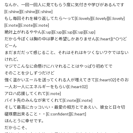
なんか、一回一回人に見てもらう度に気付きや学びがあるんです
[E:shine][E:shine][E:shine]
もし毎回それを繰り返してたら～って[E:lovely][E:lovely][E:lovely]
[E:note][E:note][E:note]
絶対上がれるややん[E:up][E:up][E:up][E:up][E:up]
だから今ぼくは胸の中は夢と希望しかありません[E:heart](^O^)ど
どーん
まだまだだって感じること、それはそれはキツくないワケではない
けれど、
マジでこんなに命懸けにハマれることはやっぱり初めてで
そのことを少しずつだけど
強く温かいエールを送ってくれる人が増えてきて[E:heart02]そのお
一人お一人にエネルギーをもらい[E:heart02]
アロハ応援してくれて[E:note]
バイト先のみんなが来てくれて[E:note][E:note]
そして最高にカッコいい・最愛の相方とであえい、彼女と日々切
磋琢磨出来ること・・[E:confident][E:heart]
ほんとうに幸せです。
だからこそ、