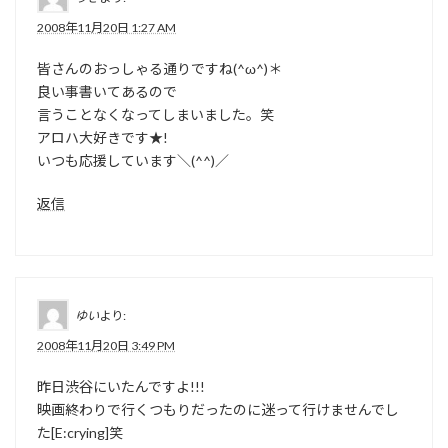
2008年11月20日 1:27 AM
皆さんのおっしゃる通りですね(^ω^)＊
良い事書いてあるので
言うことなくなってしまいました。笑
アロハ大好きです★!
いつも応援しています＼(^^)／
返信
ゆい
より:
2008年11月20日 3:49 PM
昨日渋谷にいたんですよ!!!
映画終わりで行くつもりだったのに迷って行けませんでし
た[E:crying]笑