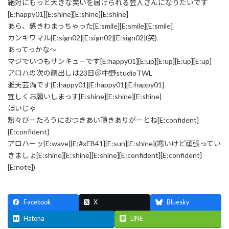
絶対にもっと大きな笑いを届けられる芸人さんになりたいです
[E:happy01][E:shine][E:shine][E:shine]
あら、感きわまっちゃった[E:smile][E:smile][E:smile]
カンキワマル[E:sign02][E:sign02][E:sign02](笑)
あってっかな～
マジでいつもサンキューです[E:happy01][E:up][E:up][E:up][E:up]
アロハの次の顔出しは23日＠中野studioTWL
雅天芸渦です[E:happy01][E:happy01][E:happy01]
宜しくお願いしまっす[E:shine][E:shine][E:shine]
ほいじゃ
熱々びーたろうにおつきあい頂きありがーとね[E:confident]
[E:confident]
アロハーッ[E:wave][E:#xEB41][E:sun][E:shine](寒いけど頑張ってい
きましょ[E:shine][E:shine][E:shine][E:confident][E:confident]
[E:note])
Facebook
X
Bluesky
Hatena
LINE