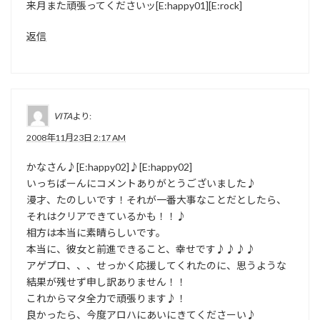
来月また頑張ってくださいッ[E:happy01][E:rock]
返信
VITA
より:
2008年11月23日 2:17 AM
かなさん♪[E:happy02]♪[E:happy02]
いっちばーんにコメントありがとうございました♪
漫才、たのしいです！それが一番大事なことだとしたら、
それはクリアできているかも！！♪
相方は本当に素晴らしいです。
本当に、彼女と前進できること、幸せです♪♪♪♪
アゲプロ、、、せっかく応援してくれたのに、思うような
結果が残せず申し訳ありません！！
これからマタ全力で頑張ります♪！
良かったら、今度アロハにあいにきてくださーい♪