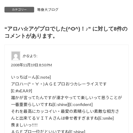
等身大ブログ
カテゴリー
“
アロハ☆アゲプロでした(^O^)！♪
” に対して8件の
コメントがあります。
かな
より:
2008年11月19日 8:50 PM
いっちばーん[E:note]
アロハー(*・∀・)ＡＧＥプロおつカレーライスです
[E:#xEAA9]
誰かが言ってたんですが漫才やってて楽しいって思うことが
一番重要らしいですね[E:shine][E:confident]
それを最高にカッコイい・最愛の素晴らしい素敵な相方さ
んと出来てるＶＩＴＡさんは幸せ者すぎますね[E:smile]
羨ましいっ!!!!
ＡＧＥプロ一位だといいですね[E:shine]