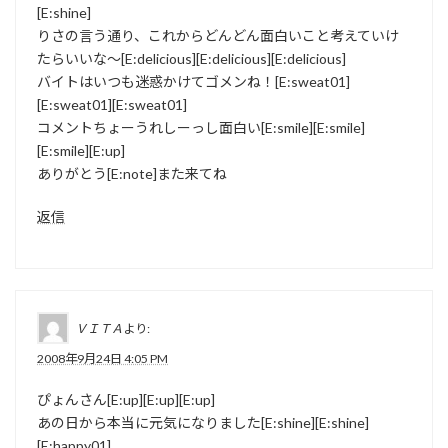
[E:shine]
りさの言う通り、これからどんどん面白いこと考えていけ
たらいいな～[E:delicious][E:delicious][E:delicious]
バイトはいつも迷惑かけてゴメンね！[E:sweat01]
[E:sweat01][E:sweat01]
コメントちょーうれしーっし面白い[E:smile][E:smile]
[E:smile][E:up]
ありがとう[E:note]また来てね
返信
ＶＩＴＡ
より:
2008年9月24日 4:05 PM
ぴょんさん[E:up][E:up][E:up]
あの日から本当に元気になりました[E:shine][E:shine]
[E:happy01]