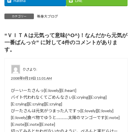
Hatena
LINE
等身大ブログ
カテゴリー
“
ＶＩＴＡは元気って意味(^O^)！なんだから元気が
一番ばんっ☆
” に対して4件のコメントがありま
す。
りさ
より:
2008年9月19日 11:01 AM
びーいーたさんっ[E:lovely][E:heart]
バイト代われなくてごめんなさぃ[E:crying][E:crying]
[E:crying][E:crying][E:crying]
びーたさんは元気がつまった人ですっ[E:lovely][E:lovely]
[E:lovely]食べ物でゆうと…………太陽のマンゴーです[E:note]
[E:note][E:note][E:note]
切ってみるとかわがないかのように、ぺろんと実だらけー