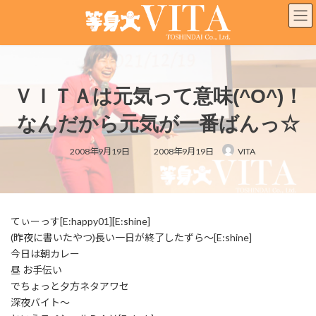
コ
ナ
ン
ビ
テ
ゲ
ン
ー
ツ
シ
へ
ョ
ＶＩＴＡは元気って意味(^O^)！
ス
ン
キ
に
なんだから元気が一番ばんっ☆
ッ
移
プ
動
最
2008年9月19日
2008年9月19日
VITA
終
更
新
日
時
:
てぃーっす[E:happy01][E:shine]
(昨夜に書いたやつ)長い一日が終了したずら～[E:shine]
今日は朝カレー
昼 お手伝い
でちょっと夕方ネタアワセ
深夜バイト～