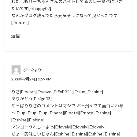
わたしもびーちゃんさんのバイトしてるカレー食べにいき
たいです[E:happy02]
なんかブログ読んでたら元気そうになって良かったです
[E:notes]
返信
びーた
より:
2008年9月24日 3:59 PM
りさ[E:heart][E:wave][E:#xEB41][E:sun][E:shine]
ありがとう[E:sign03]
やっぱりりさのコメントはマジで ぶっ飛んでて面白いわあ
～[E:up][E:up][E:up][E:note][E:note][E:note][E:shine]
[E:shine][E:shine]
マンゴーうれしーよっ[E:lovely][E:lovely][E:lovely]
ちょー美味しいじゃん[E:shine][E:shine][E:shine][E:shine]