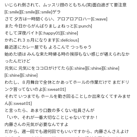
いじられ倒されて、ムッスリ顔のともちん(笑)面白過ぎて要注意
[E:smile][E:smile][E:smile]ゲラ
さて 夕方は一時間くらい、アロアロアロハー[E:wave]
また 今日からがんばりましょねっと[E:punch]
そして深夜バイト[E:happy01][E:shine]
かれこれ３ヵ月になります[E:delicious]
最近遂にカレー屋でも よろこんで つっちゃう
始めた頃は みんな来た時帰る時の挨拶もない感じが堪えられなか
ったんだけど
元気に 元気にをココロがけてたら[E:shine][E:shine][E:shine]
[E:shine][E:shine]
わたし、８月舞台で全休とかあってホールの作業だけで まだドリ
ンク習ってないのよ[E:sweat01]
それで いつまでも ホールを動き回ることしか出来なくてすみませ
ん[E:sweat01]
と言ったら、あまり口数の多くない社員さんが
「いや、それが一番大切なことじゃないですか！
内藤さんの元気が必要なんですよ
だから、週一回でも週何回でもいいですから、内藤さんさえよけ