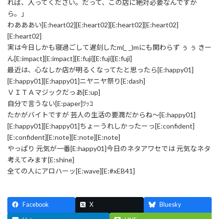
れば、入ってください。だって、この店に絶対必要なんですか
ら。」
わあああい[E:heart02][E:heart02][E:heart02][E:heart02]
[E:heart02]
実は今日しかも寝過ごして遅刻したm(_ _)mにも関わらず ぅ ぅ きー
ん[E:impact][E:impact][E:fuji][E:fuji][E:fuji]
最近は、心なしか店が明るくなってたと思ったら[E:happy01]
[E:happy01][E:happy01]ニヤニヤ祭り[E:dash]
ＶＩＴＡマジックだっあ[E:up]
自分で言うない[E:paper]ﾂｯｺ
たかがバイトですが 芸人の生活の要潤だからね～[E:happy01]
[E:happy01][E:happy01]ちょーうれしかったーっ[E:confident]
[E:confident][E:note][E:note][E:note]
やっぱり 元気が一番[E:happy01]今日のネタアワセでは 元気なネタ
考えてみます[E:shine]
全ての人にアロハーッ[E:wave][E:#xEB41]
Facebook
X
Bluesky