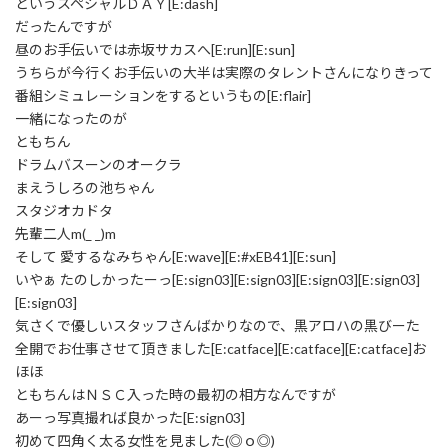
というスペシャルＤＡＹ[E:dash]
だったんですが
昼のお手伝いでは赤坂サカスへ[E:run][E:sun]
うちらが今行くお手伝いの大半は実際のタレントさんになりきって
番組シミュレーションをするというもの[E:flair]
一緒になったのが
ともちん
ドラムバスーンのオークラ
まえうしろの池ちゃん
スタジオカドタ
先輩二人m(_ _)m
そして 愛するなみちゃん[E:wave][E:#xEB41][E:sun]
いやぁ たのしかったーっ[E:sign03][E:sign03][E:sign03][E:sign03]
[E:sign03]
気さくで優しいスタッフさんばかりなので、黒アロハの黒びーた
全開でお仕事させて頂きました[E:catface][E:catface][E:catface]お
ほほ
ともちんはＮＳＣ入った時の最初の相方なんですが
あーっ写真撮れば良かった[E:sign03]
初めて四角く太る女性を見ました(◎ｏ◎)