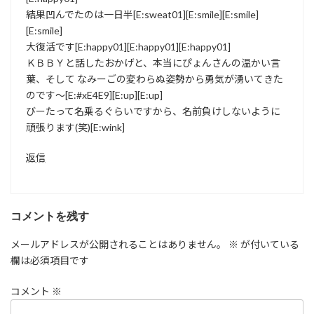
結果凹んでたのは一日半[E:sweat01][E:smile][E:smile]
[E:smile]
大復活です[E:happy01][E:happy01][E:happy01]
ＫＢＢＹと話したおかげと、本当にぴょんさんの温かい言
葉、そして なみーごの変わらぬ姿勢から勇気が湧いてきた
のです～[E:#xE4E9][E:up][E:up]
びーたって名乗るぐらいですから、名前負けしないように
頑張ります(笑)[E:wink]
返信
コメントを残す
メールアドレスが公開されることはありません。
※
が付いている
欄は必須項目です
コメント
※