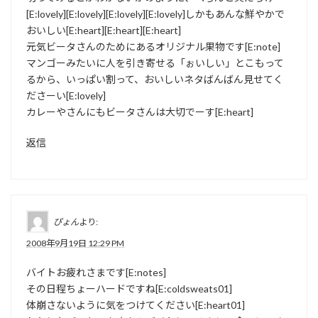
[E:lovely][E:lovely][E:lovely][E:lovely]しかもあんな鮮やかで
おいしい[E:heart][E:heart][E:heart]
元気ビータさんのためにあるオリジナル果物です[E:note]
マンゴーみたいに人を引き寄せる「ぉいしい」とこもって
るから、いっぱい割って、おいしいネタばんばん見せてく
ださーい[E:lovely]
カレーやさんにもビータさんは大切でーす[E:heart]
返信
ぴょん
より:
2008年9月19日 12:29 PM
バイトお疲れさまです[E:notes]
その日程ちょーハードですね[E:coldsweats01]
体崩さないように気をつけてください[E:heart01]