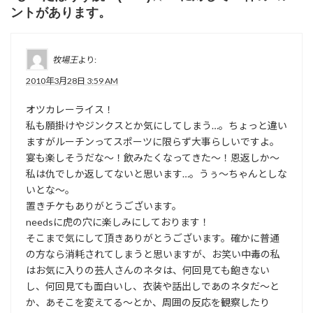
ントがあります。
牧場王
より:
2010年3月28日 3:59 AM
オツカレーライス！
私も願掛けやジンクスとか気にしてしまう…。ちょっと違い
ますがルーチンってスポーツに限らず大事らしいですよ。
宴も楽しそうだな～！飲みたくなってきた～！恩返しか～
私は仇でしか返してないと思います…。うぅ～ちゃんとしな
いとな～。
置きチケもありがとうございます。
needsに虎の穴に楽しみにしております！
そこまで気にして頂きありがとうございます。確かに普通
の方なら消耗されてしまうと思いますが、お笑い中毒の私
はお気に入りの芸人さんのネタは、何回見ても飽きない
し、何回見ても面白いし、衣装や話出しであのネタだ～と
か、あそこを変えてる～とか、周囲の反応を観察したり