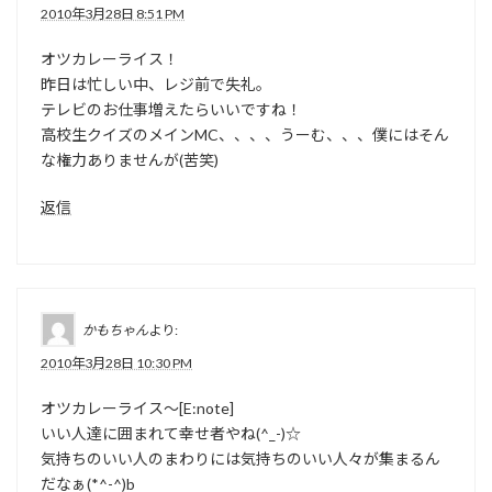
2010年3月28日 8:51 PM
オツカレーライス！
昨日は忙しい中、レジ前で失礼。
テレビのお仕事増えたらいいですね！
高校生クイズのメインMC、、、、うーむ、、、僕にはそん
な権力ありませんが(苦笑)
返信
かもちゃん
より:
2010年3月28日 10:30 PM
オツカレーライス～[E:note]
いい人達に囲まれて幸せ者やね(^_-)☆
気持ちのいい人のまわりには気持ちのいい人々が集まるん
だなぁ(*^-^)b