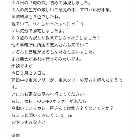
２８日の「虎の穴」初めて拝見しました。
２人の先生方の厳しいご意見の中、アロハは好印象。
実際結果も３位でしたね。
観ていて、うれしかったぁ～(*´∀｀*)
いい気分で帰宅しましたよ。
８３点の内訳とか教えてもらったりしました？
他の事務所に所属の芸人さんも来ていて
いろんな芸風があるもんだなと思いました。
また機会があれば行ってみたいです。
余談ですが
今日３月２９日に
建設中の東京ツリーが、東京タワーの高さを超えたそうで
す。
アロハも更なる高みへ行ってください。
もし、カレーのCMのオファーが来たら
今働いているカレー屋さんでは働き辛くないですか？
ちょっと聞いてみたくてm(_ _)m
おやっすみなさい。
返信