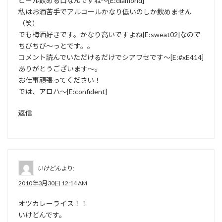
ビール飲める口なんですね〜[E:diamond]
私はお酒苦手でアルコールかなり低いのしか飲めません
（笑）
でも梅酒好きです。かなり高いですよね[E:sweat02]なので
ちびちび〜っとです。。
コメント読んでいただけるだけでシアワセです〜[E:#xE414]
ありがとうございます〜。
お仕事頑張ってください！
では、アロハ〜[E:confident]
返信
いけどん
より:
2010年3月30日 12:14 AM
オツカレーライス！！
いけどんです。