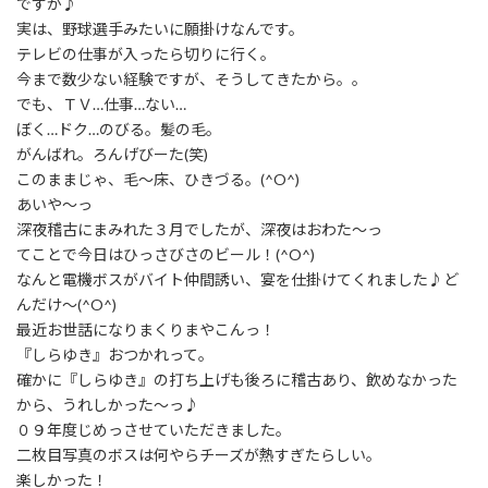
ですが♪
実は、野球選手みたいに願掛けなんです。
テレビの仕事が入ったら切りに行く。
今まで数少ない経験ですが、そうしてきたから。。
でも、ＴＶ…仕事…ない…
ぼく…ドク…のびる。髪の毛。
がんばれ。ろんげびーた(笑)
このままじゃ、毛〜床、ひきづる。(^O^)
あいや〜っ
深夜稽古にまみれた３月でしたが、深夜はおわた〜っ
てことで今日はひっさびさのビール！(^O^)
なんと電機ボスがバイト仲間誘い、宴を仕掛けてくれました♪ど
んだけ〜(^O^)
最近お世話になりまくりまやこんっ！
『しらゆき』おつかれって。
確かに『しらゆき』の打ち上げも後ろに稽古あり、飲めなかった
から、うれしかった〜っ♪
０９年度じめっさせていただきました。
二枚目写真のボスは何やらチーズが熱すぎたらしい。
楽しかった！