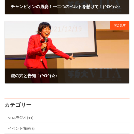
チャンピオンの勇姿！〜二つのベルトを懸けて！(^O^)☆♪
2010年3月27日
次の記事
虎の穴と告知！(^O^)☆♪
2010年3月29日
カテゴリー
VITAラジオ (11)
イベント情報 (6)