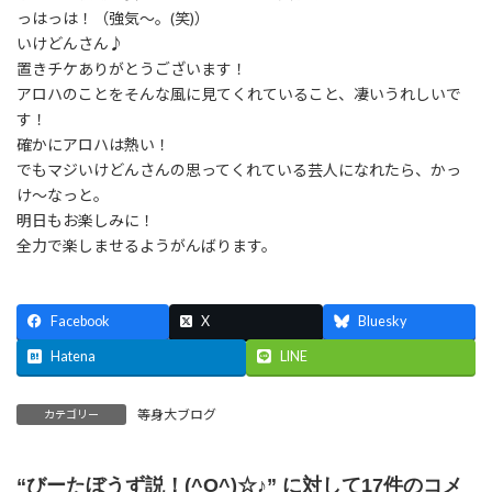
っはっは！（強気〜。(笑)）
いけどんさん♪
置きチケありがとうございます！
アロハのことをそんな風に見てくれていること、凄いうれしいで
す！
確かにアロハは熱い！
でもマジいけどんさんの思ってくれている芸人になれたら、かっ
け〜なっと。
明日もお楽しみに！
全力で楽しませるようがんばります。
Facebook
X
Bluesky
Hatena
LINE
等身大ブログ
カテゴリー
“
びーたぼうず説！(^O^)☆♪
” に対して17件のコメ