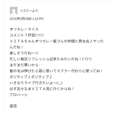
リズミー
より:
2010年3月28日 1:12 PM
オツカレーライス
コメント７杯目!!!!!!!
ＶＩＴＡちゃんオツカレー屋さんの仲間と男女会♪やった
んだね！
楽しそうだね～☆
忙しい毎日リフレッシュ出来たみたいだね！(^O^)
まだまだ寒いから‥
髪の毛は伸びたら首に巻いてマフラー代わりに使ってね！
ポジティブ♪ポジティブ♪
いきなりライブ行きたいよ～(;_;)
必ず近々なまＶＩＴＡ見に行くからね！
アロハ～☆
返信