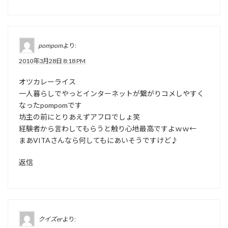
pompom
より:
2010年3月28日 8:18 PM
オツカレーライス
一人暮らしでやっとインターネットが繋がりコメしやすく
なったpompomです
坊主の前にとりあえずアフロでしょ笑
経験者から言わしてもらうと触り心地最高ですよｗｗ←
まあVITAさんなら何してもにあいそうですけど♪
返信
クイズer
より: