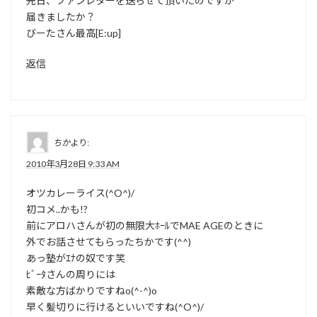
先日、ファンレターを送らせて頂いたのですが
届きましたか？
びーたさん最高[E:up]
返信
ちか
より:
2010年3月28日 9:33 AM
オツカレーライス(^O^)/
初コメ..かも!?
前にアロハさんが初の無限大ﾎｰﾙでMAE AGEのときに
外でお話させてもらったちかです(^^)
あっ塾がｴﾅの奴です笑
ﾋﾞｰﾀさんの周りには
素敵な方ばかりですねo(^-^)o
早く髪切りに行けるといいですね(^O^)/