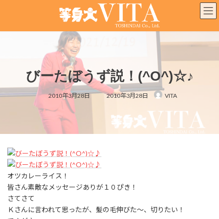
コ
ナ
ン
ビ
テ
ゲ
ン
ー
ツ
シ
へ
ョ
ス
ン
びーたぼうず説！(^O^)☆♪
キ
に
ッ
移
最
プ
動
2010年3月28日
2010年3月28日
VITA
終
更
新
日
時
:
オツカレーライス！
皆さん素敵なメッセージありが１０ぴき！
さてさて
Ｋさんに言われて思ったが、髪の毛伸びた〜、切りたい！