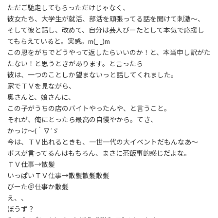
ただご馳走してもらっただけじゃなく、
彼女たち、大学生が就活、部活を頑張ってる話を聞けて刺激〜、
そして彼と話し、改めて、自分は芸人びーたとして本気で応援し
てもらえていると。実感。m(_ _)m
この恩をがちでどうやって返したらいいのか！と、本当申し訳がた
たない！と思うときがあります。と言ったら
彼は、一つのことしか望まないっと話してくれました。
家でＴＶを見ながら、
奥さんと、娘さんに、
この子がうちの店のバイトやったんや、と言うこと。
それが、俺にとったら最高の自慢やから。てさ、
かっけ〜(｀∇´ゞ
今は、ＴＶ出れるときも、一世一代の大イベントだもんなあ〜
ボスが言ってるんはもちろん、まさに茶飯事的感じだよな。
ＴＶ仕事→散髪
いっぱいＴＶ仕事→散髪散髪散髪
びーた＠仕事か散髪
え、、
ぼうず？