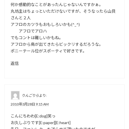
何か感動的なことがあったんじゃないんですかぁ。
丸坊主はちょっといただけないですが、そうなったら山貝
さんと２人
アフロのカツラもおもしろいかも(^_^)
アフロでアロハ
でもコントは難しいかもね。
アフロから鳥が出てきたらビックリするだろうな。
ポニーテール位がスポーティで好きです。
返信
りんごりら
より:
2010年3月28日 9:15 AM
こんにちわわ[E:dog]笑っ
お久しぶりです[E:paper][E:heart]