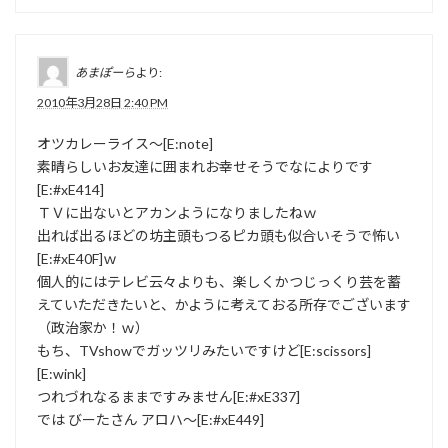
あまぽーら
より:
2010年3月28日 2:40 PM
オツカレーライス〜[E:note]
素晴らしいお友達に囲まれお幸せそうでなによりです
[E:#xE414]
ＴＶに出ないとアカンようになりましたねｗ
出れば出るほどの坊主頭もつるピカ頭も似合いそうで怖い
[E:#xE40F]ｗ
個人的にはテレビ云々よりも、楽しくかつじっくり芸を蓄
えていただきたいと、かように考えておる所存でございます
（政治家か！ｗ）
もち、TVshowでガッツリみたいですけど[E:scissors]
[E:wink]
つれづれなるままですみません[E:#xE337]
では びーたさん アロハ〜[E:#xE449]