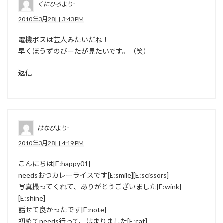
くにひろ
より:
2010年3月28日 3:43 PM
電機ボスは芸人みたいだね！
早くぼうずのびーたが見たいです。（笑）
返信
はなび
より:
2010年3月28日 4:19 PM
こんにちは[E:happy01]
needsおつカレーライスです[E:smile][E:scissors]
写真撮ってくれて、ありがとうございました[E:wink]
[E:shine]
話せて良かったです[E:note]
初めてneeds行って、はまりました[E:cat]