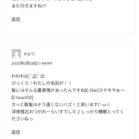
また行きますね!!!
返信
Ｋ
より:
2010年3月28日 7:44 PM
わわわ(((;ﾟ;Д;ﾟ;)))
びっくり！わたしの名前が！！
髪にはそんな裏事情があったんですね[E:flair]ステキやぁ〜
[E:heart02]
きっと散髪はそう遠くないハズ！と思います(`･ω･)
深夜稽古おつかれーらいすでした♪しっかり睡眠とってく
ださいねっ
返信