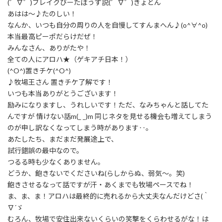
(゜∇゜)ブレイクびーたぼうず説(゜∇゜)きょとん
あはは〜♪たのしい！
なんか、いつも自分の周りの人を自慢してすんまへん♪(o^∀^o)
本当最高ピーポだらけだぜ！
みんなさん、ありがたや！
全ての人にアロハ★（ゲキアチ日本！）
(^O^)置きチケ(^O^)
♪牧場王さん 置きチケ了解です！
いつも本当ありがとうございます！
励みになりますし、うれしいです！ただ、なみちゃんと話してた
んですが 情けない話m(_ _)m 同じネタを見せる機会も増えてしまう
のが申し訳なくなってしまう時があります‥。
あたしたち、まだまだ発展途上で、
試行錯誤の最中なので。
つるる時も少なくありません。
どうか、飽きないでくださいね(らしからぬ、弱気〜。笑)
飽きさせるなって話ですが汗・あくまでも牧場ペースでね！
ま、ま、ま！アロハは最終的に売れるから大丈夫なんだけどさ(｀
∇´ゞ
むろん、牧場で安住出来ないくらいの笑撃をくらわせるがな！は