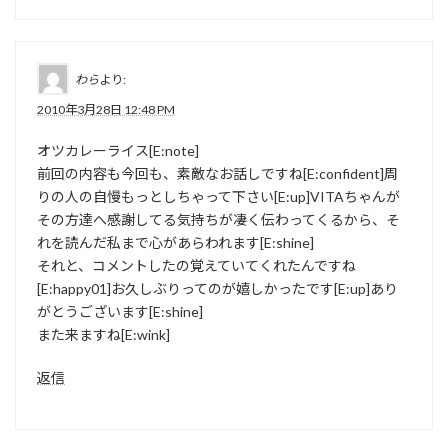
わら
より:
2010年3月28日 12:48 PM
オツカレーライス[E:note]
前回の内容も今回も、素敵なお話しですね[E:confident]周
りの人の自慢もっとしちゃって下さい[E:up]VITAちゃんが
その方達へ感謝してる気持ちが凄く伝わってくるから、そ
れを読んだ私まで心があらわれます[E:shine]
それと、コメントしたの覚えていてくれたんですね
[E:happy01]お久しぶりってのが嬉しかったです[E:up]あり
がとうございます[E:shine]
また来ますね[E:wink]
返信