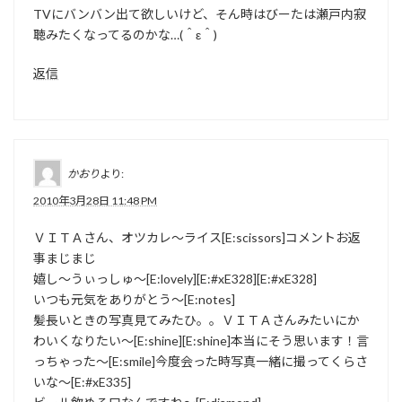
TVにバンバン出て欲しいけど、そん時はびーたは瀬戸内寂
聴みたくなってるのかな…(＾ε＾)
返信
かおり
より:
2010年3月28日 11:48 PM
ＶＩＴＡさん、オツカレ〜ライス[E:scissors]コメントお返
事まじまじ
嬉し〜うぃっしゅ〜[E:lovely][E:#xE328][E:#xE328]
いつも元気をありがとう〜[E:notes]
髪長いときの写真見てみたひ。。ＶＩＴＡさんみたいにか
わいくなりたい〜[E:shine][E:shine]本当にそう思います！言
っちゃった〜[E:smile]今度会った時写真一緒に撮ってくらさ
いな〜[E:#xE335]