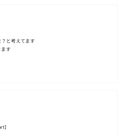
な？と考えてます
きます
t]