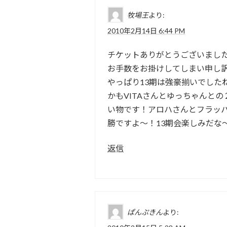
牧場王
より:
2010年2月14日 6:44 PM
チケットありがとうございまし
お手数をお掛けしてしまい申し
やっぱり13期は強豪揃いでした
かもVITAさんとゆっちゃんと
い物です！アロハさんとフラッ
勝ですよ～！13期会楽しみだな
返信
ぱんぷきん
より: