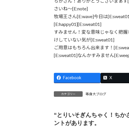
ちかさん！ありがとうございまぁす[E:
さいね～[E:note]
牧場王さん[E:wave]今日は[E:sweat01]
[E:happy01][E:sweat01]
すみません！変な意味じゃなく把握しき
けしていない気が[E:sweat01]
ご用意はもちろん出来ます！[E:sweat
[E:sweat01]なんかすみません[E:weep
Facebook
X
等身大ブログ
カテゴリー
“
とりいそぎんちゃく！ちか
ントがあります。