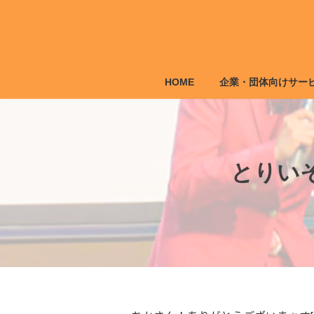
コ
ナ
ン
ビ
テ
ゲ
ン
ー
ツ
シ
HOME
企業・団体向けサー
へ
ョ
ス
ン
キ
に
ッ
移
プ
動
とりい