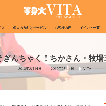
ビス
個人の方向けサービス
お客様の声
イベント一覧
そぎんちゃく！ちかさん・牧場
最
2010年2月14日
2010年2月14日
VITA
終
更
新
日
時
: