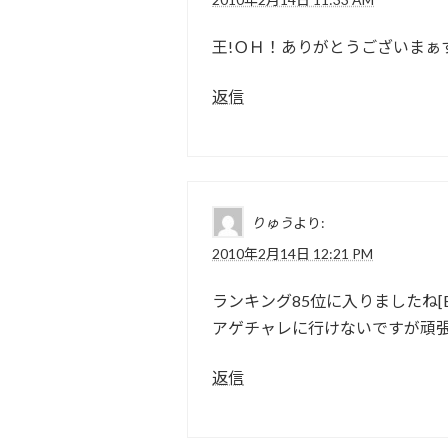
王!ＯＨ！ありがとうございまぁす[E:confid
返信
りゅう
より:
2010年2月14日 12:21 PM
ランキング85位に入りましたね[E:s
アゲチャレに行けないですが頑張って
返信