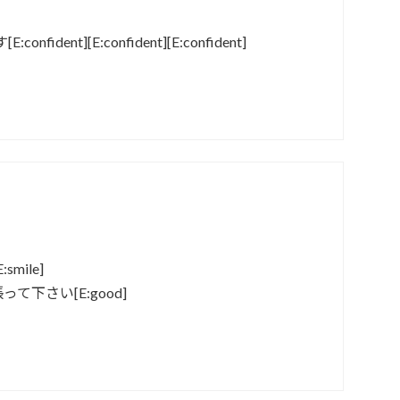
ent][E:confident][E:confident]
mile]
下さい[E:good]