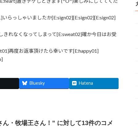
heart]置きチケしときます(^O^)楽しみにしててくだ
いらっしゃいましたか[E:sign02][E:sign02][E:sign02]
れなくなってしまって[E:sweat02]確か今日はお受
01]再度お返事頂けたら幸いです[E:happy01]
]
Bluesky
Hatena
さん・牧場王さん！
” に対して13件のコメ