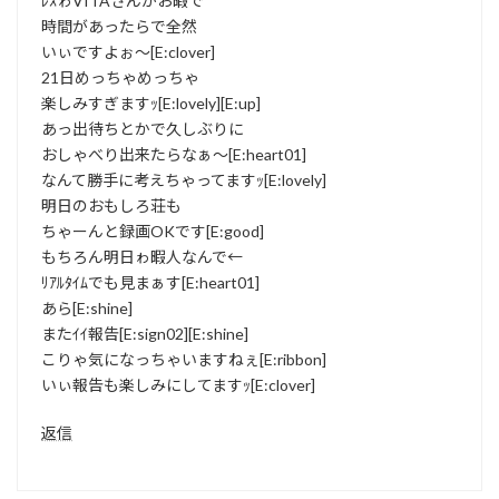
ﾚｽゎVITAさんがお暇で
時間があったらで全然
いぃですよぉ～[E:clover]
21日めっちゃめっちゃ
楽しみすぎますｯ[E:lovely][E:up]
あっ出待ちとかで久しぶりに
おしゃべり出来たらなぁ～[E:heart01]
なんて勝手に考えちゃってますｯ[E:lovely]
明日のおもしろ荘も
ちゃーんと録画OKです[E:good]
もちろん明日ゎ暇人なんで←
ﾘｱﾙﾀｲﾑでも見まぁす[E:heart01]
あら[E:shine]
またｲｲ報告[E:sign02][E:shine]
こりゃ気になっちゃいますねぇ[E:ribbon]
いぃ報告も楽しみにしてますｯ[E:clover]
返信