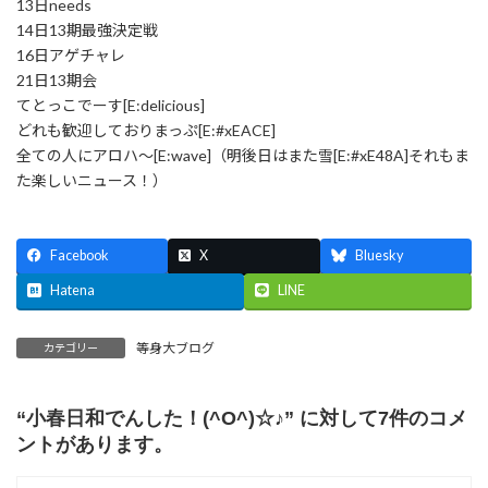
13日needs
14日13期最強決定戦
16日アゲチャレ
21日13期会
てとっこでーす[E:delicious]
どれも歓迎しておりまっぷ[E:#xEACE]
全ての人にアロハ～[E:wave]（明後日はまた雪[E:#xE48A]それもま
た楽しいニュース！）
Facebook
X
Bluesky
Hatena
LINE
等身大ブログ
カテゴリー
“
小春日和でんした！(^O^)☆♪
” に対して7件のコメ
ントがあります。