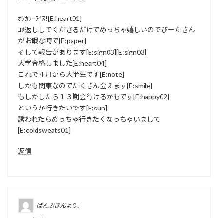
ｵﾂｶﾚｰﾗｲｽ![E:heart01]
ｺﾒ返ししてくださるだけでめっちゃ嬉しいのでびーたさん
がお暇な時で[E:paper]
そして報告があります[E:sign03][E:sign03]
大学合格しました[E:heart04]
これで４月から大学生です[E:note]
しかも関東なのでたくさん会えます[E:smile]
もしかしたら１３期会行けるかもです[E:happy02]
というか行きたいです[E:sun]
誘われたらめっちゃ行きたくなっちゃいまして
[E:coldsweats01]
返信
ぱんぷきん
より: