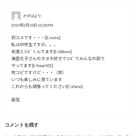
かずは
より:
2010年2月10日 10:28 PM
初コメです・・・[E:note]
私は中学生ですが。。。
友達とｺﾝﾋﾞくんでます[E:ribbon]
海空花子さんのネタ大好きでｺﾝﾋﾞでみんなの前で
やってます[E:heart01]
完コピですけど・・・（笑）
いつも楽しみに見ています
これからも頑張ってください[E:shine]
返信
コメントを残す