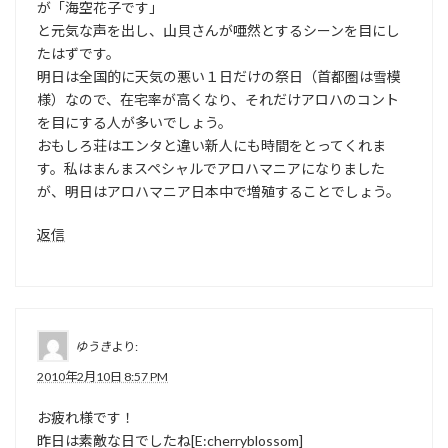
が「海空花子です」
と元気な声を出し、山貝さんが唖然とするシーンを目にし
たはずです。
明日は全国的に天気の悪い１日だけの祭日（首都圏は雪模
様）なので、在宅率が高くなり、それだけアロハのコント
を目にする人が多いでしょう。
おもしろ荘はエンタと違い新人にも時間をとってくれま
す。私はまんまスペシャルでアロハマニアになりました
が、明日はアロハマニア日本中で増殖することでしょう。
返信
ゆうき
より:
2010年2月10日 8:57 PM
お疲れ様です！
昨日は素敵な日でしたね[E:cherryblossom]