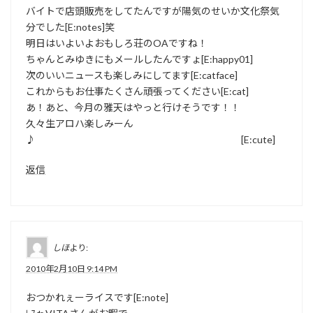
バイトで店頭販売をしてたんですが陽気のせいか文化祭気
分でした[E:notes]笑
明日はいよいよおもしろ荘のOAですね！
ちゃんとみゆきにもメールしたんですょ[E:happy01]
次のいいニュースも楽しみにしてます[E:catface]
これからもお仕事たくさん頑張ってください[E:cat]
あ！あと、今月の雅天はやっと行けそうです！！
久々生アロハ楽しみーん
♪ [E:cute]
返信
しほ
より:
2010年2月10日 9:14 PM
おつかれぇーライスです[E:note]