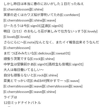
しかし昨日は本当に春のにおいがした１日だったねえ
[E:cherryblossom][E:shine]
実家の近くはカワズ桜が芽吹いてたわ[E:confident]
[E:cherryblossom][E:shine][E:wave]
びーたろうは今[E:sign01]正直[E:sign01]
明日（2/11）のおもしろ荘が楽しみで仕方ないっすう[E:lovely]
[E:lovely][E:lovely]
さらにらに～[E:note]なんとなく、またイイ報告出来そうなんだ
[E:cherryblossom]
まだ つぼみみたいな[E:delicious][E:sweat01]
頑張り次第ですな[E:rock][E:shine]
中学生は受験前かあ[E:sign01]高校生も佳境[E:sign01]
大人は毎日働いてるしい～
自分も頑張らないと[E:rock][E:shine]
菜美とでっかい花[E:#xEB49]咲かすでーっ[E:wave]
[E:cherryblossom][E:wave][E:cherryblossom][E:wave]
[E:cherryblossom][E:wave][E:shine]
ライブは
12日ミッドナイトバトル