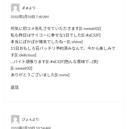
まぁ
より:
2010年2月10日 7:40 AM
何気に初コメ失礼させていただきます[E:sweat02]
私も昨日はサイコーに幸せな1日でした[E:#xE32F]
本当にぽかぽか陽気でしたねー[E:shine]
11日おもしろ荘バッチリ予約済みなんで、今から楽しみで
す[E:delicious]
…バイト頑張ります[E:#xE32F]色んな意味で…(笑)
[E:sweat02]
ありがとうございました[E:note]
返信
ぴょん
より:
2010年2月10日 10:54 AM