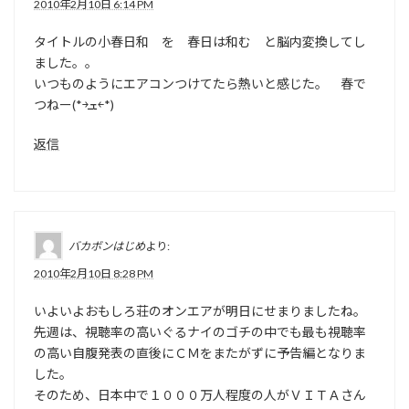
2010年2月10日 6:14 PM
タイトルの小春日和 を 春日は和む と脳内変換してし
ました。。
いつものようにエアコンつけてたら熱いと感じた。 春で
つねー(*￫ܫ￩*)
返信
バカボンはじめ
より:
2010年2月10日 8:28 PM
いよいよおもしろ荘のオンエアが明日にせまりましたね。
先週は、視聴率の高いぐるナイのゴチの中でも最も視聴率
の高い自腹発表の直後にＣＭをまたがずに予告編となりま
した。
そのため、日本中で１０００万人程度の人がＶＩＴＡさん