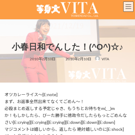
コ
ナ
ン
ビ
テ
ゲ
ン
ー
ツ
シ
へ
ョ
ス
ン
小春日和でんした！(^O^)☆♪
キ
に
ッ
移
最
プ
動
2010年2月10日
2010年2月10日
VITA
終
更
新
日
時
:
オツカレーライス～[E:note]
まず、お返事全然出来てなくてごめん～！
必殺まとめ返しする予定じゃき、もうちとお待ちをm(_ _)m
か！もしかしたら、びーた勝手に徳政令だしたらもっとごめんな
さい[E:crying][E:crying][E:crying][E:down][E:down][E:down]
マジコメントは嬉しいから、返したら 絶対嬉しいのに[E:shock]