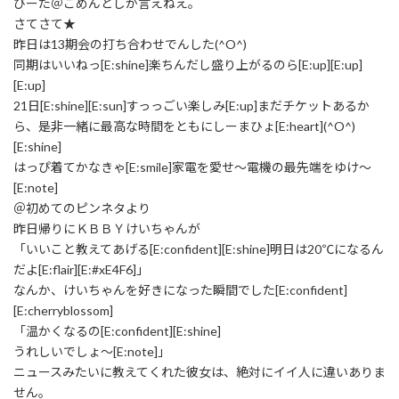
びーた＠ごめんとしか言えねえ。
さてさて★
昨日は13期会の打ち合わせでんした(^O^)
同期はいいねっ[E:shine]楽ちんだし盛り上がるのら[E:up][E:up]
[E:up]
21日[E:shine][E:sun]すっっごい楽しみ[E:up]まだチケットあるか
ら、是非一緒に最高な時間をともにしーまひょ[E:heart](^O^)
[E:shine]
はっぴ着てかなきゃ[E:smile]家電を愛せ～電機の最先端をゆけ～
[E:note]
＠初めてのピンネタより
昨日帰りにＫＢＢＹけいちゃんが
「いいこと教えてあげる[E:confident][E:shine]明日は20℃になるん
だよ[E:flair][E:#xE4F6]」
なんか、けいちゃんを好きになった瞬間でした[E:confident]
[E:cherryblossom]
「温かくなるの[E:confident][E:shine]
うれしいでしょ～[E:note]」
ニュースみたいに教えてくれた彼女は、絶対にイイ人に違いありま
せん。