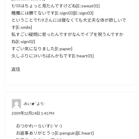
ﾓﾉﾏﾈはちょっと見たんですけどね[E:sweat01]
睡魔には勝てないです[E:sign03][E:sign03]
ということでｻﾝﾀさんには寝なくても大丈夫な体が欲しいで
す[E:smile]
私すごい疑問に思ったんですがなんでイブを祝うんですか
ね[E:sign02]
すごい気になりました[E:paper]
久しぶりにｺﾒいちばんかもです[E:heart01]
返信
みい★ﾟ
より:
2009年12月24日 1:41 PM
おつかれーらいす(･∀･)
お返事あリがとうっ[E:penguin][E:heart]