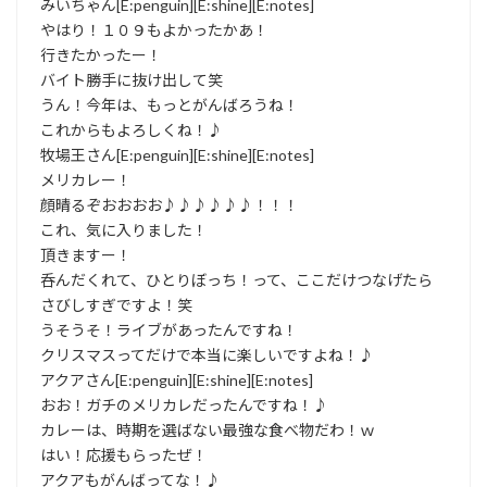
みいちゃん[E:penguin][E:shine][E:notes]
やはり！１０９もよかったかあ！
行きたかったー！
バイト勝手に抜け出して笑
うん！今年は、もっとがんばろうね！
これからもよろしくね！♪
牧場王さん[E:penguin][E:shine][E:notes]
メリカレー！
顔晴るぞおおおお♪♪♪♪♪♪！！！
これ、気に入りました！
頂きますー！
呑んだくれて、ひとりぼっち！って、ここだけつなげたら
さびしすぎですよ！笑
うそうそ！ライブがあったんですね！
クリスマスってだけで本当に楽しいですよね！♪
アクアさん[E:penguin][E:shine][E:notes]
おお！ガチのメリカレだったんですね！♪
カレーは、時期を選ばない最強な食べ物だわ！ｗ
はい！応援もらったぜ！
アクアもがんばってな！♪