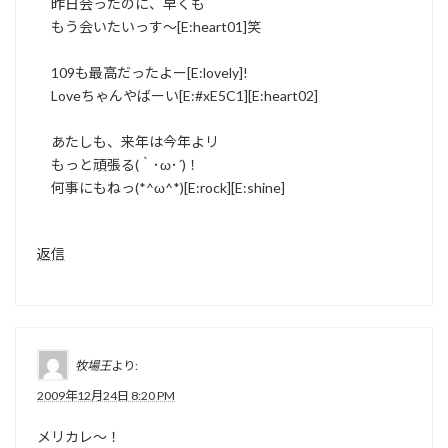
昨日会ったのに、早くも
もう会いたいっす～[E:heart01]笑
109も最高だったよー[E:lovely]!
Loveちゃんやばーい[E:#xE5C1][E:heart02]
あたしも、来年は今年よリ
もっと頑張る(｀･ω･´)！
何事にもねっ(*^ω^*)[E:rock][E:shine]
返信
牧場王
より:
2009年12月24日 8:20 PM
メリカレ～！