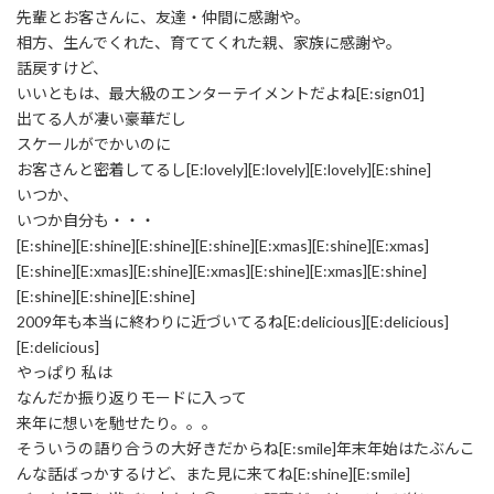
先輩とお客さんに、友達・仲間に感謝や。
相方、生んでくれた、育ててくれた親、家族に感謝や。
話戻すけど、
いいともは、最大級のエンターテイメントだよね[E:sign01]
出てる人が凄い豪華だし
スケールがでかいのに
お客さんと密着してるし[E:lovely][E:lovely][E:lovely][E:shine]
いつか、
いつか自分も・・・
[E:shine][E:shine][E:shine][E:shine][E:xmas][E:shine][E:xmas]
[E:shine][E:xmas][E:shine][E:xmas][E:shine][E:xmas][E:shine]
[E:shine][E:shine][E:shine]
2009年も本当に終わりに近づいてるね[E:delicious][E:delicious]
[E:delicious]
やっぱり 私は
なんだか振り返りモードに入って
来年に想いを馳せたり。。。
そういうの語り合うの大好きだからね[E:smile]年末年始はたぶんこ
んな話ばっかするけど、また見に来てね[E:shine][E:smile]