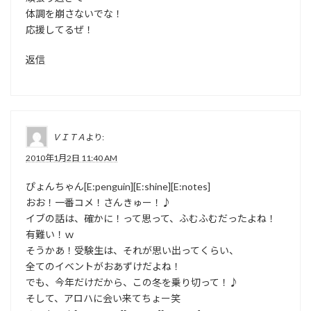
体調を崩さないでな！
応援してるぜ！
返信
ＶＩＴＡ
より:
2010年1月2日 11:40 AM
ぴょんちゃん[E:penguin][E:shine][E:notes]
おお！一番コメ！さんきゅー！♪
イブの話は、確かに！って思って、ふむふむだったよね！
有難い！ｗ
そうかあ！受験生は、それが思い出ってくらい、
全てのイベントがおあずけだよね！
でも、今年だけだから、この冬を乗り切って！♪
そして、アロハに会い来てちょー笑