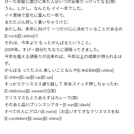
びーた部屋に遊びに来た人＠いつの記事だっけってなる(笑)
うん。しかし、なんとも イイ一年でした。
イイ意味で変化に富んだ一年で。
またたぶん詳しく書いちゃうけど、
あたしね、来年に向けて 一つだけ心に決めていることがあるの
[E:rock][E:shine]ぐ
それは、今年より もっとがんばるということ。
2009年。すげー自分たちなりに頑張ってきました。
今年を越える頑張りが出来れば、今年以上の成果が得られるは
ず。
がんばる ってたぶん 楽しいことなんや[E:#xEB86][E:shine]
[E:shine][E:up][E:up][E:up]
すっかりクリスマス通り越して 年末スイッチ押しちゃったわ
[E:delicious][E:sweat01](笑)
クリスマスもとりあえずはカレーで(笑)
そのあと品川プリンスシアター[E:run][E:dash]
すべての人にアロハ[E:note]（お互いすてきなクリスマスをね
[E:confident][E:xmas][E:shine]）