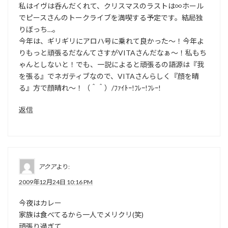
私はイヴは呑んだくれて、クリスマスのラストは∞ホール
でピースさんのトークライブを満喫する予定です。結局独
りぼっち…。
今年は、ギリギリにアロハ号に乗れて良かった～！今年よ
りもっと頑張るだなんてさすがVITAさんだなぁ～！私もち
ゃんとしないと！でも、一説によると頑張るの語源は『我
を張る』でネガティブなので、VITAさんらしく『顔を晴
る』方で顔晴れ～！（＾＾）/ﾌｧｲﾄｰ!ﾌﾚｰ!ﾌﾚｰ!
返信
アクア
より:
2009年12月24日 10:16 PM
今夜はカレー
家族は食べてるから一人でメリクリ(笑)
頑張り過ぎて