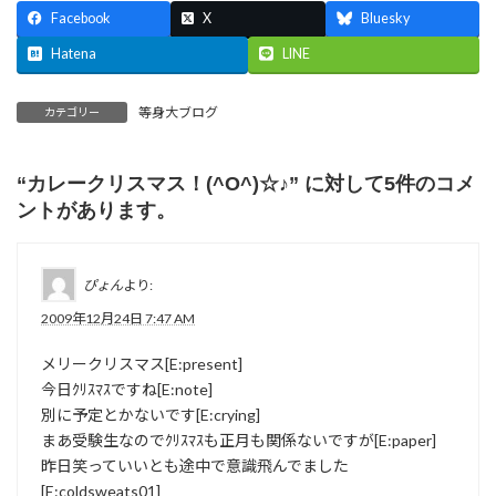
Facebook
X
Bluesky
Hatena
LINE
等身大ブログ
カテゴリー
“
カレークリスマス！(^O^)☆♪
” に対して5件のコメ
ントがあります。
ぴょん
より:
2009年12月24日 7:47 AM
メリークリスマス[E:present]
今日ｸﾘｽﾏｽですね[E:note]
別に予定とかないです[E:crying]
まあ受験生なのでｸﾘｽﾏｽも正月も関係ないですが[E:paper]
昨日笑っていいとも途中で意識飛んでました
[E:coldsweats01]