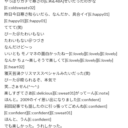
やっぱりガチで寒さの[E:#xE48A]せいだったのかな
[E:coldsweats02]
昨日今日寒さ和らいだら、なんだか、具合イイ[E:happy01]
[E:happy01][E:happy01]
ててて(笑)
びーた＠たわいもない
たわいもない＠つづき
なんだけど～っ
いいとも モノマネの面白かったねー[E:lovely][E:lovely][E:lovely]
なんか ちょ～楽しそうで楽しくて[E:lovely][E:lovely][E:lovely]
[E:heart02]
雅天芸渦クリスマススペシャルみたいだった(笑)
びーた＠殴られるぞ、本気で
笑…さぁせん(^～^;)
楽しすぎてさあ[E:delicious][E:sweat01]がってーん[E:note]
ほんと。2009のイイ思い出になりました[E:confident]
前回記事でも話したのに引っ張ってごめんね[E:confident]
[E:confident][E:confident][E:sweat01]
ほんと、うん[E:confident]
でも楽しかった。うれしかった。