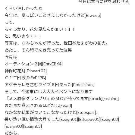
今日は本当に秋を思わせる
くらい涼しかったあ
今年は、夏っぽいことさえしなかったけど[E:weep]
って、
ちゃっかり、花火見たんかぁい！！！
と、思いきや・・・
写真は、なみちゃんが行った、世田谷たまがわの花火。
あたし、そん時でんき売ってた泣笑
今月は
オーディション２回[E:#xEB64]
神保町花月[E:heart02]
Ｃ１二回戦[E:#xE47B]
アゲチャレを含むライブ６回あった[E:delicious]
そして、今週末には大大大イベントになります
『ミス原宿グランプリ』のＭＣが待ってます[E:rock][E:shine]
まだまだ覚えきれるほどだし[E:sad]
なかなか結果がついてこなかったけど[E:despair]、
暑い熱い厚い情熱大月でした[E:sign01][E:happy01][E:sign03]
[E:sign03][E:sign03]
だから、