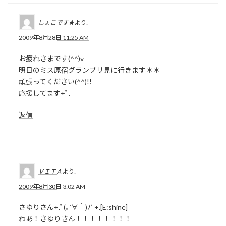
しょこです★
より:
2009年8月28日 11:25 AM
お疲れさまです(^^)v
明日のミス原宿グランプリ見に行きます＊＊
頑張ってください(^^)!!
応援してます+ﾟ.
返信
ＶＩＴＡ
より:
2009年8月30日 3:02 AM
さゆりさん+.ﾟ(｡´∀｀)ﾉﾟ+.[E:shine]
わあ！さゆりさん！！！！！！！！