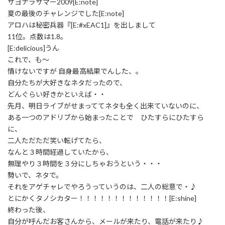
サヨナラサマー2009[E:note]
夏の最後のチャレンジでした[E:note]
アロハは秘密兵器『[E:#xEAC1]』を出しまして
11位。点数は1.8。
[E:delicious]うん
これで、も～
情けないですが 自身最高結果でんした、。
自分たちが大好きなネタだったので、
どんぐらい好きかといえば・・
先月、明日ライブがせまっててネタも全く出来ていないのに、
ある一つのアドリブから始まったことで ひたすらにひたすら
に、
二人ただただ笑い転げてたら、
なんと３時間経過していたから、
無理やり３時間を３分にしちゃおうという・・・
勢いで、ネタで。
それをアゲチャレでやろうっていうのは、二人の総意で・♪
とにかくタノシカター！！！！！！！！！！！！！[E:shine]
終わった後、
自分が呼んだお客さんから、メールが来たり、電話が来たり♪