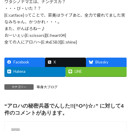
ワタシノナマエは、ナンデスカ？
・・・び・いた？？
[E:catface]ってことで、菜美はライブあと、全力で疲れてました笑
なみちゃん、かつかれ・・・。
また、がんばろねー♪
おーいぇぃ[E:scissors][E:heart04]
全ての人にアロハ～[E:#xE5B3][E:shine]
Facebook
X
Bluesky
Hatena
LINE
等身大ブログ
カテゴリー
“
アロハの秘密兵器でんした!!(^O^)☆♪
” に対して4
件のコメントがあります。