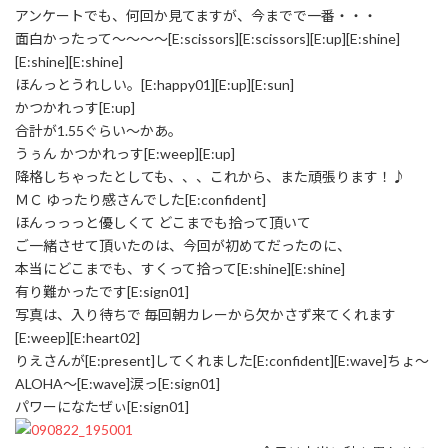
アンケートでも、何回か見てますが、今までで一番・・・
面白かったって～～～～[E:scissors][E:scissors][E:up][E:shine]
[E:shine][E:shine]
ほんっとうれしい。[E:happy01][E:up][E:sun]
かつかれっす[E:up]
合計が1.55ぐらい～かあ。
うぅん かつかれっす[E:weep][E:up]
降格しちゃったとしても、、、これから、また頑張ります！♪
ＭＣ ゆったり感さんでした[E:confident]
ほんっっっと優しくて どこまでも拾って頂いて
ご一緒させて頂いたのは、今回が初めてだったのに、
本当にどこまでも、すくって拾って[E:shine][E:shine]
有り難かったです[E:sign01]
写真は、入り待ちで 毎回朝カレーから欠かさず来てくれます
[E:weep][E:heart02]
りえさんが[E:present]してくれました[E:confident][E:wave]ちょ～
ALOHA～[E:wave]涙っ[E:sign01]
パワーになたぜぃ[E:sign01]