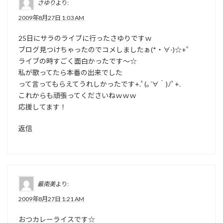
さゆり
より:
2009年8月27日 1:03 AM
25日にサラのライブに行ったさゆりですｗ
ブログ見つけちゃったのでコメしましたぁ(*・∀-)☆+゜
ライブの時すごく面白かったです～☆
私が歌ってたら本番の出来でした
って言ってもらえてうれしかったです+.ﾟ(｡´∀｀)ﾉﾟ+.
これからも頑張ってくださいねｗｗｗ
応援してます！
返信
最南美
より:
2009年8月27日 1:21 AM
おつカレーライスです☆