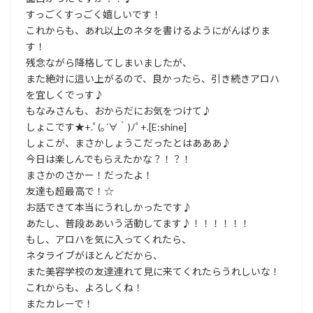
すっごくすっごく嬉しいです！
これからも、あれ以上のネタを書けるようにがんばりま
す！
残念ながら降格してしまいましたが、
また絶対に這い上がるので、良かったら、引き続きアロハ
を宜しくでっす♪
もなみさんも、おからだにお気をつけて♪
しょこです★+.ﾟ(｡´∀｀)ﾉﾟ+.[E:shine]
しょこが、まさかしょうこだったとはあああ♪
今日は楽しんでもらえたかな？！？！
まさかのさかー！だったよ！
友達も超最高で！☆
お話できて本当にうれしかったです♪
あたし、普段ああいう活動してます♪！！！！！！
もし、アロハを気に入ってくれたら、
ネタライブがほとんどだから、
また美容学校の友達連れて見に来てくれたらうれしいな！
これからも、よろしくね！
またカレーで！