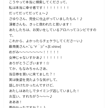
こうやって本当に検索してくださって、
私は本当に幸せ者です！！！！！！！！
だってだってだってぇ～♪
さゆりさん、完全に仕上がっていましたもん！♪
演者さんも、きっと救われたと思います！
あたしたちは、お笑いをしているアロハってコンビですの
で、
これから、よかったらチェケラしてくださーい♪
最南美さん+.ﾟ(｡´∀｀)ﾉﾟ+.[E:shine]
めがみ～～～～～～～！！！！！
女神じゃないすかあ♪！！！！！！
ありがとうございます！☆
てか、もなみちゃんさあ、
当日券を買いに来てました？！
実は後姿を見たような気がして、
話しかけたかったんですけど、
あたしはあたしでタイミング逃していました！
お互い、すれちがう～～～♪
あああ！
面白かったですか？！♪