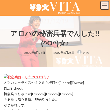
コ
ナ
ン
ビ
テ
ゲ
ン
ー
ツ
シ
へ
ョ
アロハの秘密兵器でんした!!
ス
ン
キ
に
(^O^)☆♪
ッ
移
プ
動
最
2009年8月26日
2009年8月26日
VITA
終
更
新
日
時
:
オツカレーライス～♪２８０杯目～[E:note][E:wave]
あ…[E:shock]
特急乗っちゃった[E:shock][E:shock][E:shock]
今あたし降りる駅、見送りました。
かつかれっす、