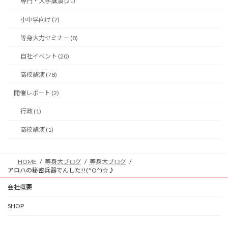
専門・大学講演 (21)
小中学向け (7)
等身大力セミナー (8)
自社イベント (20)
高校講演 (78)
開催レポート (2)
行政 (1)
高校講演 (1)
HOME
等身大ブログ
等身大ブログ
アロハの秘密兵器でんした!!(^O^)☆♪
会社概要
SHOP