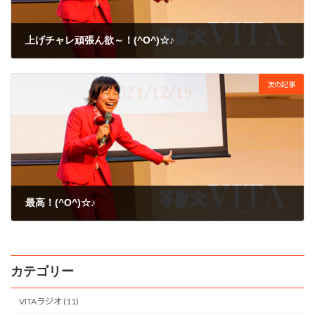
上げチャレ頑張ん欲～！(^O^)☆♪
2009年8月26日
次の記事
最高！(^O^)☆♪
2009年8月27日
カテゴリー
VITAラジオ (11)