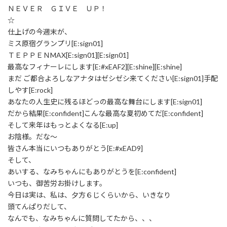
ＮＥＶＥＲ ＧＩＶＥ ＵＰ！
☆
仕上げの今週末が、
ミス原宿グランプリ[E:sign01]
ＴＥＰＰＥＮMAX[E:sign01][E:sign01]
最高なフィナーレにします[E:#xEAF2][E:shine][E:shine]
まだ ご都合よろしなアナタはゼシゼシ来てください[E:sign01]手配
しやす[E:rock]
あなたの人生史に残るほどっの最高な舞台にします[E:sign01]
だから結果[E:confident]こんな最高な夏初めてだ[E:confident]
そして来年はもっとよくなる[E:up]
お陰様。だな～
皆さん本当にいつもありがとう[E:#xEAD9]
そして、
あいする、なみちゃんにもありがとうを[E:confident]
いつも、御苦労お掛けします。
今日は実は、私は、夕方６じくらいから、いきなり
頭てんぱりだして、
なんでも、なみちゃんに質問してたから、、、