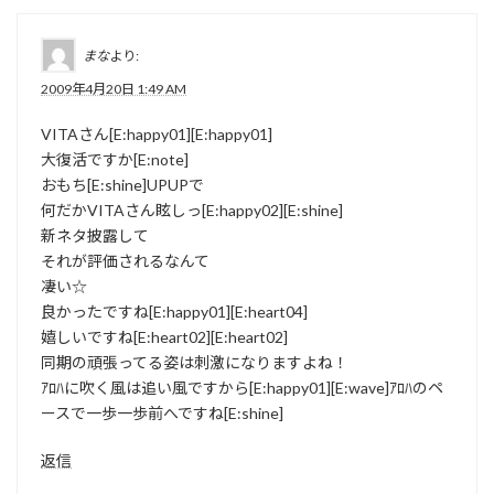
まな
より:
2009年4月20日 1:49 AM
VITAさん[E:happy01][E:happy01]
大復活ですか[E:note]
おもち[E:shine]UPUPで
何だかVITAさん眩しっ[E:happy02][E:shine]
新ネタ披露して
それが評価されるなんて
凄い☆
良かったですね[E:happy01][E:heart04]
嬉しいですね[E:heart02][E:heart02]
同期の頑張ってる姿は刺激になりますよね！
ｱﾛﾊに吹く風は追い風ですから[E:happy01][E:wave]ｱﾛﾊのペ
ースで一歩一歩前へですね[E:shine]
返信