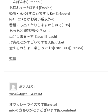
こんばんわ[E:moon3]
お疲れぇーﾗｲｽです[E:shine]
姫ちゃんﾎﾝﾄすごぃですょねｯ[E:ribbon]
ﾚｯｶｰ･ｴﾝﾀとかお笑い系以外の
番組にも出てたりしますからねぇ[E:tv]
あっあと1時間後ぐらぃに
出発しまぁ～す[E:bus][E:dash]
ﾁｹ完売とかすごぃですねぇ[E:ticket]
会えるのちょー楽しみですｯ[E:#xE303][E:shine]
返信
ヨマリ
より:
2009年4月21日 4:42 PM
オツカレーライスです[E:note]
mixiの方ありがとうございます[E:confident]