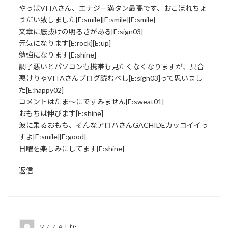
やっぱVITAさん、エナジー満タン最高です、おこぼれちょ
うだい致しました[E:smile][E:smile][E:smile]
文章に底抜けの明るさがある[E:sign03]
元気になります[E:rock][E:up]
勉強になります[E:shine]
調子悪いとパソコンも携帯も見たくなくなりますが、具合
悪けりゃVITAさんブログ読むべし[E:sign03]って思いまし
た[E:happy02]
コメントはたま〜にですみません[E:sweat01]
おもちは伸びます[E:shine]
波に乗るおもち、そんなアロハさんGACHIDEカッコイイっ
すよ[E:smile][E:good]
日曜を楽しみにしてます[E:shine]
返信
ＶＩＴＡ
より: