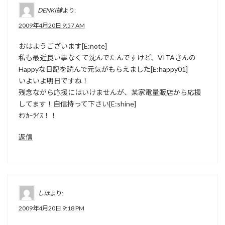
DENKI嫁
より:
2009年4月20日 9:57 AM
おはようございます[E:note]
私も最近良い事なくて沈んでたんですけど、VITAさんの
Happyな日記を読んで元気がもらえました[E:happy01]
いよいよ明日ですね！
残念ながら応援にはいけませんが、某家電量販店から応援
してます！自信持って下さい[E:shine]
ｵﾂｶｰﾗｲｽ！！
返信
しほ
より:
2009年4月20日 9:18 PM