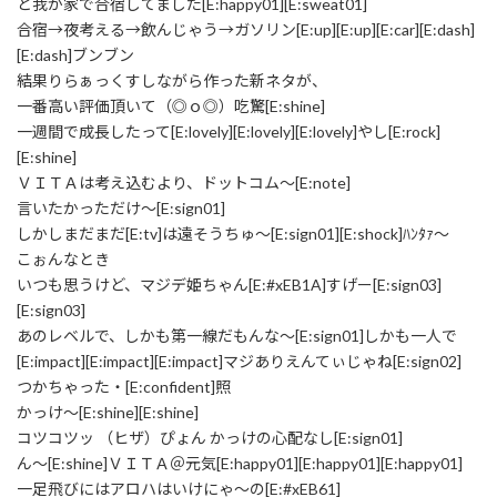
と我が家で合宿してました[E:happy01][E:sweat01]
合宿→夜考える→飲んじゃう→ガソリン[E:up][E:up][E:car][E:dash]
[E:dash]ブンブン
結果りらぁっくすしながら作った新ネタが、
一番高い評価頂いて（◎ｏ◎）吃驚[E:shine]
一週間で成長したって[E:lovely][E:lovely][E:lovely]やし[E:rock]
[E:shine]
ＶＩＴＡは考え込むより、ドットコム～[E:note]
言いたかっただけ～[E:sign01]
しかしまだまだ[E:tv]は遠そうちゅ～[E:sign01][E:shock]ﾊﾝﾀｧ～
こぉんなとき
いつも思うけど、マジデ姫ちゃん[E:#xEB1A]すげー[E:sign03]
[E:sign03]
あのレベルで、しかも第一線だもんな～[E:sign01]しかも一人で
[E:impact][E:impact][E:impact]マジありえんてぃじゃね[E:sign02]
つかちゃった・[E:confident]照
かっけ～[E:shine][E:shine]
コツコツッ （ヒザ）ぴょん かっけの心配なし[E:sign01]
ん～[E:shine]ＶＩＴＡ＠元気[E:happy01][E:happy01][E:happy01]
一足飛びにはアロハはいけにゃ～の[E:#xEB61]