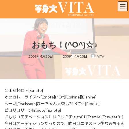
コ
ナ
ン
ビ
テ
ゲ
ン
ー
ツ
シ
へ
ョ
ス
ン
おもち！(^O^)☆♪
キ
に
ッ
移
最
プ
動
2009年4月20日
2009年4月20日
VITA
終
更
新
日
時
:
２１６杯目～[E:note]
オツカレーライス～[E:note](^O^)[E:shine][E:shine]
へーい[E:scissors]びーちゃん大復活だべさ～[E:note]
ピロリロリーン[E:note][E:note]
おもち（モチベーション）ＵＰＵＰ[E:sign01][E:smile][E:sweat01]
今日はオーディションだったので、昨日はエキストラ後なみちゃん