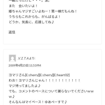
一瞬だったけど・・・。涙。
また 会いたいよ！
姫ちゃんマジすごいよねー！第一線だもんね！
うちらもこれからも、がんばるよ！
どうか、気長に、応援してね♪
返信
ＶＩＴＡ
より:
2009年4月25日 11:53 PM
ヨマリさん[E:cherry][E:cherry][E:heart02]
わお！ヨマリさんじゃん！！！！！！！！！！！
マジ待ってましたよ♪
でも、コメントのペースについて謝らないでくださいｗｗ
ｗ♪
そんなんはマイペース！ゆあぺーすで♪