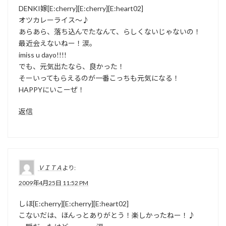
DENKI嫁[E:cherry][E:cherry][E:heart02]
オツカレーライス～♪
あらあら、落ち込んでたなんて、らしくないじゃないの！
最近会えないねー！涙。
imiss u dayo!!!!
でも、元気出たなら、良かった！
そーいってもらえるのが一番こっちも元気になる！
HAPPYにいこーぜ！
返信
ＶＩＴＡ
より:
2009年4月25日 11:52 PM
しほ[E:cherry][E:cherry][E:heart02]
こないだは、ほんっとありがとう！楽しかったねー！♪