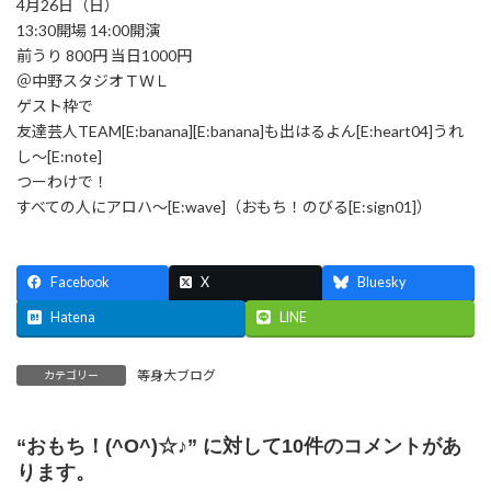
4月26日（日）
13:30開場 14:00開演
前うり 800円 当日1000円
＠中野スタジオＴＷＬ
ゲスト枠で
友達芸人TEAM[E:banana][E:banana]も出はるよん[E:heart04]うれ
し～[E:note]
つーわけで！
すべての人にアロハ～[E:wave]（おもち！のびる[E:sign01]）
Facebook
X
Bluesky
Hatena
LINE
等身大ブログ
カテゴリー
“
おもち！(^O^)☆♪
” に対して10件のコメントがあ
ります。