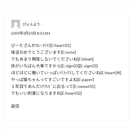
ぴょん
より:
2009年4月20日 8:03 AM
びーたさんｵﾂｶﾚｰﾗｲｽ![E:heart01]
復活おめでとうございます[E:note]
でもあまり無理しないでくださいね[E:bleah]
体がいちばん大事ですから[E:sign03][E:sign03]
ほどほどに働いていっぱいﾘﾗｯｸｽしてくださいね[E:heart04]
やっぱ姫ちゃんってすごいですよね[E:paper]
１年目であんだけﾃﾚﾋﾞに出るって[E:sweat01]
でもいい刺激になりますね[E:heart02]
返信