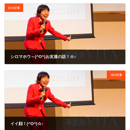
前の記事
シロマホウ～(^O^)お友達の話！☆♪
2009年4月18日
次の記事
イイ顔！(^O^)☆♪