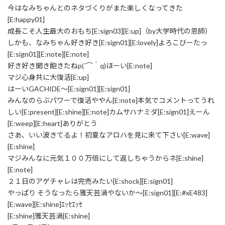
今はなみちゃんとのネタづくりがまた楽しくなってきた
[E:happy01]
成長こそ人生最大のおもち[E:sign03][E:up]（by大学時代の恩師）
しかも、なみちゃん好き好き[E:sign01][E:lovely]よろこびーたっ
[E:sign01][E:note][E:note]
好き好き聞き飽きたねp(´⌒｀q)ほーい[E:note]
マジ心身共に大復活[E:up]
はーいGACHIDE～[E:sign01][E:sign01]
みんなのらぶパワーで復活ややん[E:note]本気でコメントってうれ
しい[E:present][E:shine][E:note]カムサハナミダ[E:sign01]えーん
[E:weep][E:heart]ありがとう
さあ、いい波きてるよ！初夏なアロハを見に来て下さい[E:wave]
[E:shine]
マジみんなに元気１００万倍にして返しちゃうからネ[E:shine]
[E:note]
２１日のアゲチャレは完売みたい[E:shock][E:sign01]
やっぱり そうなったら雅天芸渦やないか～[E:sign01][E:#xE483]
[E:wave][E:shine]ｴｯｾｴｯｾ
[E:shine]雅天芸渦[E:shine]