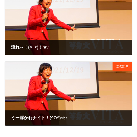
流れ～！(>_<)！★♪
2009年3月11日
次の記事
うー浮かれナイト！(^O^)☆♪
2009年3月14日