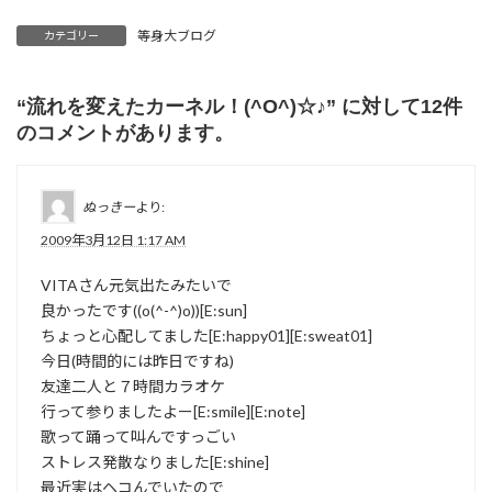
等身大ブログ
カテゴリー
“
流れを変えたカーネル！(^O^)☆♪
” に対して12件
のコメントがあります。
ぬっきー
より:
2009年3月12日 1:17 AM
VITAさん元気出たみたいで
良かったです((o(^-^)o))[E:sun]
ちょっと心配してました[E:happy01][E:sweat01]
今日(時間的には昨日ですね)
友達二人と７時間カラオケ
行って参りましたよー[E:smile][E:note]
歌って踊って叫んですっごい
ストレス発散なりました[E:shine]
最近実はヘコんでいたので