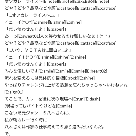
オツカレーライス～[E:note][E:note][E:#xEB86][E:note]
どや？どや？最高などや顔[E:catface][E:catface][E:catface]
「…オツカレーライス～…。」
イェーイ(^O^)[E:shine][E:shine][E:shine]
「気ぃ使わせんなよ！[E:paper]」
あーっ[E:sweat01]人を笑わせるのは難しいなあ！(^_^;)
どや？どや？最高などや顔[E:catface][E:catface][E:catface]
「…いや、ＶＩＴＡは…面白い…よ」
イェーイ！(^O^)[E:shine][E:shine][E:shine]
「気ぃ使わせんなよ！[E:paper]」
みんな優しいです[E:smile][E:smile][E:smile][E:heart02]
流れを変えるには具体的な目標[E:rock][E:shine]
やっぱりチャレンジに上がる熱意を忘れちゃっちゃ～いけねいね
[E:sign01]
てことで、カレーを後に次の現場へ[E:run][E:dash]
(現場ってもバイトやけどな[E:smile]
こないだ元ジャンニの八木さんに、
私が朝カレー行く時に
八木さんは作家の仕事終えての帰り道みたいなんだ。
で、