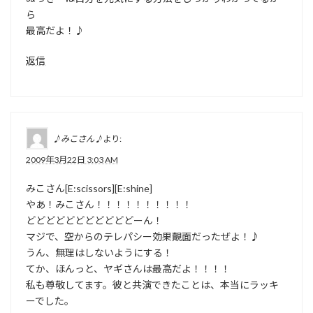
ら
最高だよ！♪
返信
♪みこさん♪
より:
2009年3月22日 3:03 AM
みこさん[E:scissors][E:shine]
やあ！みこさん！！！！！！！！！！
どどどどどどどどどどどーん！
マジで、空からのテレパシー効果覿面だったぜよ！♪
うん、無理はしないようにする！
てか、ほんっと、ヤギさんは最高だよ！！！！
私も尊敬してます。彼と共演できたことは、本当にラッキ
ーでした。