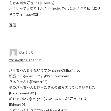
もぉ本当大好きです[E:lovely]
出会いって大切ですね[E:notes]VITAｻﾝに出会えて私は幸せ
者です[E:happy02]
返信
ぴょん
より:
2009年3月12日 12:15 PM
八木ちゃんじゃないですか[E:sign03][E:sign03]
頑張ってるみたいですよね[E:confident]
八木ちゃんも[E:heart02]
その八木ちゃんとびーたさんの絡み笑えてしまいました
[E:coldsweats01]
ﾊﾞｲﾄでの絡み[E:sign02]みたいなのも私好きですよ
[E:heart01]
ﾉﾘがいい人好きです[E:coldsweats01]