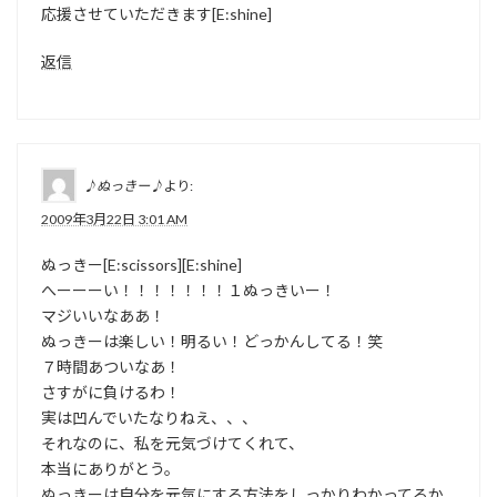
応援させていただきます[E:shine]
返信
♪ぬっきー♪
より:
2009年3月22日 3:01 AM
ぬっきー[E:scissors][E:shine]
へーーーい！！！！！！！１ぬっきいー！
マジいいなああ！
ぬっきーは楽しい！明るい！どっかんしてる！笑
７時間あついなあ！
さすがに負けるわ！
実は凹んでいたなりねえ、、、
それなのに、私を元気づけてくれて、
本当にありがとう。
ぬっきーは自分を元気にする方法をしっかりわかってるか