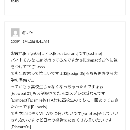
返信
藍
より:
2009年3月12日 8:41 AM
お疲れ[E:sign05]ラィス[E:restaurant]です[E:shine]
バィトそんなに掛け持ってるんですかぁ[E:impact]お体に気
をつけて下さいｯｯｯ
でも年度末って忙しいですょね[E:sign05]ぅちも免許やら大
学の準備で…
ってかもぅ高校生じゃなくなっちゃったんですょぉ
[E:sweat01]もぉ制服きてたらコスプレの域なんです
[E:impact][E:smile]VITAｻﾝに高校生のぅちに一回あっておき
たかっです[E:lovely]
でも本当はやくVITAｻﾝに会いたいです[E:notes]そしていい
きれないですけど日々の感謝をたぁくさん言いたいです
[E:heart04]