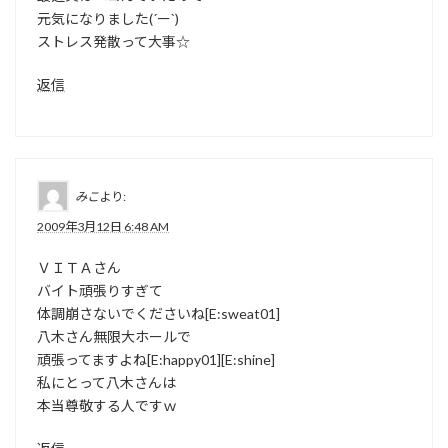
元気になりました(´ー`)
ストレス発散って大事☆
返信
みこ
より:
2009年3月12日 6:48 AM
ＶＩＴＡさん
バイト頑張りすぎて
体調崩さないでくださいね[E:sweat01]
八木さん無限大ホールで
頑張ってますよね[E:happy01][E:shine]
私にとって八木さんは
本当尊敬する人ですｗ