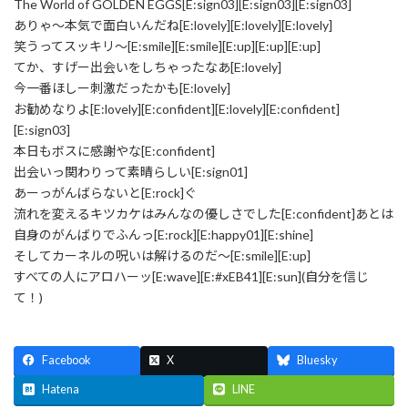
The World of GOLDEN EGGS[E:sign03][E:sign03][E:sign03]
ありゃ～本気で面白いんだね[E:lovely][E:lovely][E:lovely]
笑うってスッキリ～[E:smile][E:smile][E:up][E:up][E:up]
てか、すげー出会いをしちゃったなあ[E:lovely]
今一番ほしー刺激だったかも[E:lovely]
お勧めなりよ[E:lovely][E:confident][E:lovely][E:confident]
[E:sign03]
本日もボスに感謝やな[E:confident]
出会いっ関わりって素晴らしい[E:sign01]
あーっがんばらないと[E:rock]ぐ
流れを変えるキツカケはみんなの優しさでした[E:confident]あとは
自身のがんばりでふんっ[E:rock][E:happy01][E:shine]
そしてカーネルの呪いは解けるのだ～[E:smile][E:up]
すべての人にアロハーッ[E:wave][E:#xEB41][E:sun](自分を信じ
て！)
Facebook
X
Bluesky
Hatena
LINE