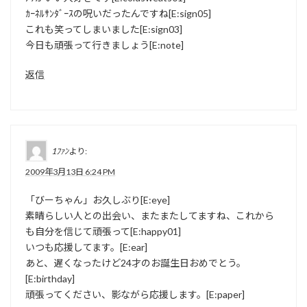
ｶｰﾈﾙｻﾝﾀﾞｰｽの呪いだったんですね[E:sign05]
これも笑ってしまいました[E:sign03]
今日も頑張って行きましょう[E:note]
返信
1ﾌｧﾝ
より:
2009年3月13日 6:24 PM
「びーちゃん」お久しぶり[E:eye]
素晴らしい人との出会い、またまたしてますね、これから
も自分を信じて頑張って[E:happy01]
いつも応援してます。[E:ear]
あと、遅くなったけど24才のお誕生日おめでとう。
[E:birthday]
頑張ってください、影ながら応援します。[E:paper]