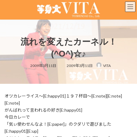
コ
ナ
ン
ビ
テ
ゲ
ン
ー
ツ
シ
へ
ョ
流れを変えたカーネル！
ス
ン
キ
に
(^O^)☆♪
ッ
移
プ
動
最
2009年3月11日
2009年3月11日
VITA
終
更
新
日
時
:
オツカレーライス～[E:happy01]１９７杯目～[E:note][E:note]
[E:note]
がんばれって言われるの好き[E:happy01]
今日カレーで
「気ぃ使わせんなよ！[E:paper]」のクダリで遊びました
[E:happy01][E:up]