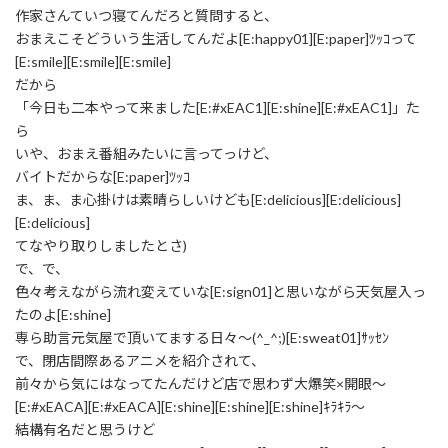
作家さんていつ寝てんだろと質問すると、
おまえこそどういう生活してんだよ[E:happy01][E:paper]ﾂｯｺって
[E:smile][E:smile][E:smile]
だから
「今日も二本やって来ました[E:#xEAC1][E:shine][E:#xEAC1]」た
ら
いや、おまえ番組みたいに言ってっけど、
バイトだからな[E:paper]ﾂｯｺ
ま、ま、ま心掛けは素晴らしいけども[E:delicious][E:delicious]
[E:delicious]
てなやり取りしましたとさ)
で、で、
色々考えながら流れ変えていな[E:sign01]と思いながら天気屋入っ
たのよ[E:shine]
専ら助言元気屋で頂いてまする日々～(^_^;)[E:sweat01]ｻｯｾﾝ
で、閉店間際あるアニメを紹介されて、
前々から気にはなってたんだけど店で思わず大爆笑×開眼～
[E:#xEACA][E:#xEACA][E:shine][E:shine][E:shine]ｷﾗｷﾗ～
結構有名だと思うけど