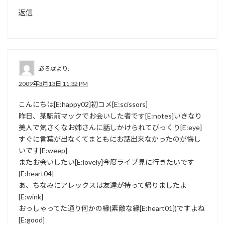
返信
あろは
より:
2009年3月13日 11:32 PM
こんにちは[E:happy02]初コメ[E:scissors]
昨日、某駅前マックでお会いした者です[E:notes]いきなり
美人で気さくなお姉さんに話しかけられてびっくり[E:eye]
すぐに言葉が出なくてまともにお話出来なかったのが悔し
いです[E:weep]
またお会いしたい[E:lovely]今度ライブ見に行きたいです
[E:heart04]
あ、ちなみにアレックスは友達が持って帰りましたよ
[E:wink]
おっしゃってた通り何かの縁(素敵な縁[E:heart01])ですよね
[E:good]