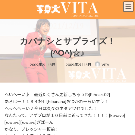
コ
ナ
ン
ビ
テ
ゲ
ン
ー
ツ
シ
へ
ョ
カバナシとサプライズ！
ス
ン
キ
に
(^O^)☆♪
ッ
移
プ
動
最
2009年2月15日
2009年2月15日
VITA
終
更
新
日
時
:
へいへーい♪ 最近たくさん更新しちゃうわ[E:heart02]
あろはー！１８４杯目[E:banana]おつかれーらいすう！
へっへへーい♪今日は久々のネタアワセでした！
なんたって、アゲプロが１０日前に迫ってきた！！！！[E:wave]
[E:wave][E:wave]ざぱーん
かなり、プレッシャー板前！