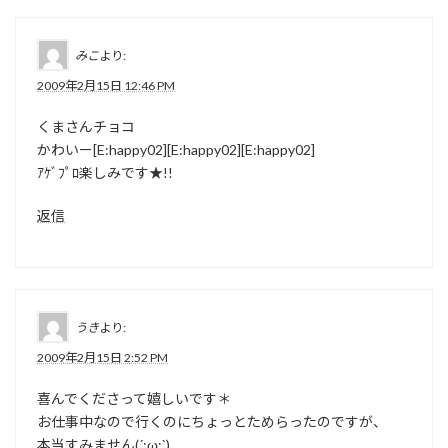
みこ
より:
2009年2月15日 12:46 PM
くまさんチョコ
かわいー[E:happy02][E:happy02][E:happy02]
ｱｹﾞﾌﾟﾛ楽しみです★!!
返信
うき
より:
2009年2月15日 2:52 PM
喜んでくださって嬉しいです＊
お仕事中なので行くのにちょっとためらったのですが、
本当すみません(´:ω:`)