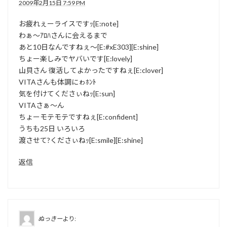
2009年2月15日 7:59 PM
お疲れぇーライスですｯ[E:note]
わぁ～ｱﾛﾊさんに会えるまで
あと10日なんですねぇ～[E:#xE303][E:shine]
ちょー楽しみでヤバいです[E:lovely]
山貝さん 復活してよかったですねぇ[E:clover]
VITAさんも体調にゎﾎﾝﾄ
気を付けてくださぃねｯ[E:sun]
VITAさぁ～ん
ちょーモテモテですねぇ[E:confident]
うちも25日 いろいろ
渡させて?くださぃねｯ[E:smile][E:shine]
返信
ぬっきー
より: