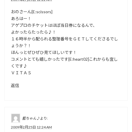
おのさーん[E:scissors]
あろはー！
アゲプロのチケットはほぼ当日券になるんで、
よかったらたったら♪！
１６時半から配られる整理番号をＧＥＴしてくださるでし
ょうか？！
ほんっとぜひぜひ見てほしいです！
コメントとても嬉しかったです[E:heart02]これからも宜し
くです♪
ＶＩＴＡＳ
返信
藍ちゃん♪
より:
2009年2月25日 12:24 AM