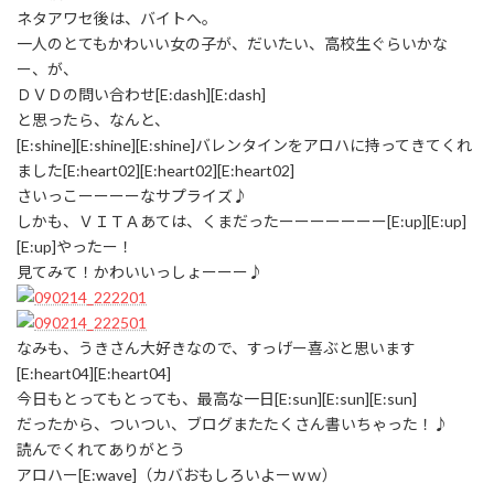
ネタアワセ後は、バイトへ。
一人のとてもかわいい女の子が、だいたい、高校生ぐらいかな
ー、が、
ＤＶＤの問い合わせ[E:dash][E:dash]
と思ったら、なんと、
[E:shine][E:shine][E:shine]バレンタインをアロハに持ってきてくれ
ました[E:heart02][E:heart02][E:heart02]
さいっこーーーーなサプライズ♪
しかも、ＶＩＴＡあては、くまだったーーーーーーー[E:up][E:up]
[E:up]やったー！
見てみて！かわいいっしょーーー♪
なみも、うきさん大好きなので、すっげー喜ぶと思います
[E:heart04][E:heart04]
今日もとってもとっても、最高な一日[E:sun][E:sun][E:sun]
だったから、ついつい、ブログまたたくさん書いちゃった！♪
読んでくれてありがとう
アロハー[E:wave]（カバおもしろいよーｗｗ）