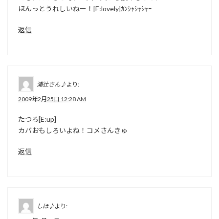
ほんっとうれしいねー！[E:lovely]ｶﾝｼｬｼｬｼｬｰ
返信
浦辻さん♪
より:
2009年2月25日 12:28 AM
たつろ[E:up]
カバおもしろいよね！コメさんきゅ
返信
しほ♪
より: