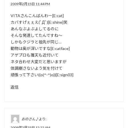
2009年2月15日 11:44 PM
VITAさんこんばんわー[E:cat]
カバすげぇぇえ(ﾟДﾟ)[E:shine]笑
あんなぶよぶよしてるのに
そんな発達してたんですね〜
しかもクジラと祖先が同じ…
動物は奥が深いですな[E:catface]
アゲプロも雅天も近付いて
ネタ合わせ大変だと思いますが
体調崩さないよう気を付けて
頑張って下さい((o(^-^)o))[E:sign03]
返信
おのさん♪
より:
2009年2月25日 12:22 AM