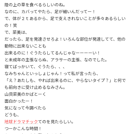
陸の上の草を食べるらしいのね。
なのに、カバってやたら、足が細いんだってー！
で、体が２ｔあるから、足で支えきれないことが多々あるらしい
の！笑
で、菜美は、
だったら、足を発達させろよ！いろんな部位が発達してて、他の
動物に出来ないことも
出来るのに！ぐうたらしてるんじゃなーーーーい！
と未成年の主張ならぬ、アラサーの主張、なのでした。
寝てばっかいて、ぐうたら、、、
なみちゃんといっしょじゃん！って私が言ったら、
「え？あたしも、やれば出来るのに、やらないタイプ？」と何で
も前向きに受け止めるなみさん。
山貝菜美のかばとーく
面白かったー！
気になって今調べたら
どうも、
地球ドラマチック
てのを見たらしい。
つーかこんな時間！