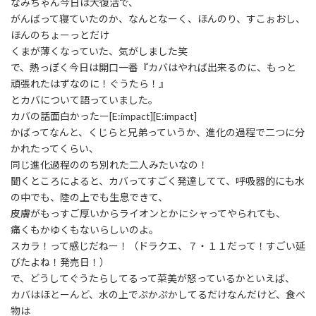
なみちゃん今日は大復活で、
がんばって寝ていたのか、なんとなーく、ほんのり、すこぉおし、
ほんのちょーっとだけ
くまが薄くなっていた、気がしました笑
で、熱っぽく今日は開口一番『カバはやれば出来るのに、もっと
頑張れたはずなのに！ぐうたら！』
とカバについて語っていました。
カバの話面白かったー[E:impact][E:impact]
かばってなんと、くじらと兄弟っていうか、進化の過程で二つに分
かれたってくらい、
同じ進化過程ののち別れた二人みたいなの！
聞くところによると、カバってすごく発達してて、呼吸器的にも水
の中でも、陸の上でも生息できて、
皮膚がもっすご厚いからライオンとかにシャってやられても、
痛くもかゆくもないらしいのよ。
スカラ！って感じだねー！（ドラクエ、７・１１だって！すごい延
びたよね！発売日！）
で、どうしてぐうたらしてるって菜美が怒っているかといえば、
カバはほとーんど、水の上でぷかぷかしてるだけなんだけど、食べ
物は