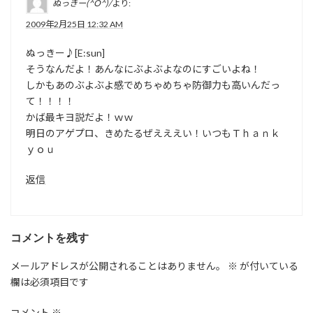
ぬっきー(^O^)/
より:
2009年2月25日 12:32 AM
ぬっきー♪[E:sun]
そうなんだよ！あんなにぶよぶよなのにすごいよね！
しかもあのぶよぶよ感でめちゃめちゃ防御力も高いんだっ
て！！！！
かば最キヨ説だよ！ｗｗ
明日のアゲプロ、きめたるぜえええい！いつもＴｈａｎｋ
ｙｏｕ
返信
コメントを残す
メールアドレスが公開されることはありません。
※
が付いている
欄は必須項目です
コメント
※