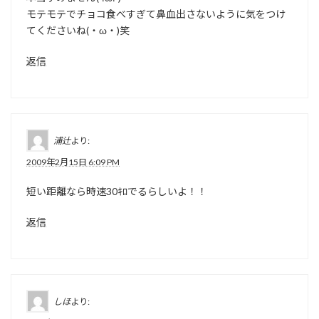
モテモテでチョコ食べすぎて鼻血出さないように気をつけ
てくださいね(・ω・)笑
返信
浦辻
より:
2009年2月15日 6:09 PM
短い距離なら時速30ｷﾛでるらしいよ！！
返信
しほ
より: