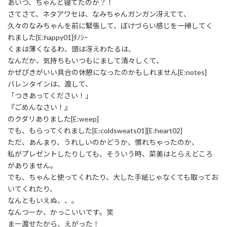
あいつ、ちゃんと寝てたのか？！
さてさて、ネタアワセは、なみちゃんガンガン冴えてて、
久々のなみちゃんを前に緊張して、ぼけづらい感じを一掃してく
れました[E:happy01]ﾀﾉｼｰ
くまは薄くなるわ、頭は冴えわたるは、
なんだか、気持ちもいつもにまして清々しくて、
かぜぴきがいい具合の休憩になったのかもしれません[E:notes]
バレンタインは、渡して、
「つきあってください！」
『ごめんなさい！』
のクダリありました[E:weep]
でも、もらってくれました[E:coldsweats01][E:heart02]
ただ、あんまり、うれしいのかどうか、慣れちゃったのか、
私がプレゼントしたりしても、そういう時、菜美はとらえどころ
がありません。
でも、ちゃんと使ってくれたり、大した手紙じゃなくても取ってお
いてくれたり、
なんともいえぬ、、。
なんつーか、かっこいいです。笑
まー渡せたから、えがった！