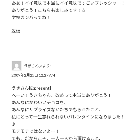
ああ！イイ意味で本当にイイ意味ですごいプレッシャー！
ありがとう！こちらも楽しみです！☆
学校ガンバってね！
返信
うきさん♪
より:
2009年2月25日 12:27 AM
うきさん[E:present]
へーい！うきちゃん、改めって本当にありがとう！
あんなにかわいいチョコを、
あんなにサプライズなかたちでもらえたこと、
私にとって一生忘れられないバレンタインになりました！
♪
モテモテではないよー！
でも、だからこそ、一人一人から頂けること、