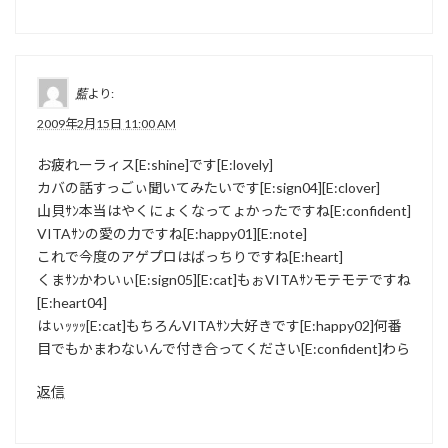
藍
より:
2009年2月15日 11:00 AM
お疲れーラィス[E:shine]です[E:lovely]
カバの話すっごぃ聞いてみたいです[E:sign04][E:clover]
山貝ｻﾝ本当はやくにょくなってょかったですね[E:confident]
VITAｻﾝの愛の力ですね[E:happy01][E:note]
これで今度のアゲプロはばっちりですね[E:heart]
くまｻﾝかわいぃ[E:sign05][E:cat]もぉVITAｻﾝモテモテですね
[E:heart04]
はぃｯｯｯ[E:cat]もちろんVITAｻﾝ大好きです[E:happy02]何番
目でもかまわないんで付き合ってください[E:confident]わら
返信