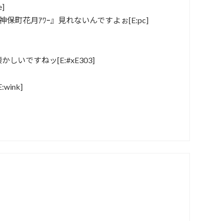
]
保町花月ｱﾜｰ』見れないんですよぉ[E:pc]
しいですねッ[E:#xE303]
ink]