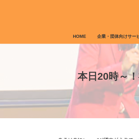
コ
ナ
ン
ビ
テ
ゲ
ン
ー
ツ
シ
HOME
企業・団体向けサー
へ
ョ
ス
ン
キ
に
ッ
移
プ
動
本日20時～