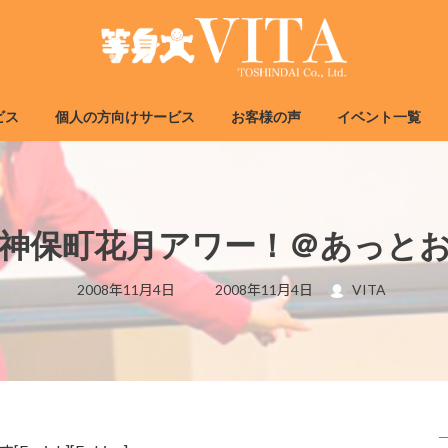
ビス
個人の方向けサービス
お客様の声
イベント一覧
！神保町花月アワー！＠あっと
最
2008年11月4日
2008年11月4日
VITA
終
更
新
日
時
: