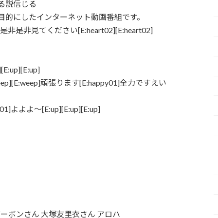
る説信じる
目的にしたインターネット動画番組です。
是非見てください[E:heart02][E:heart02]
p][E:up]
[E:weep]頑張ります[E:happy01]全力ですえい
]よよよ～[E:up][E:up][E:up]
バーボンさん 大塚友里衣さん アロハ