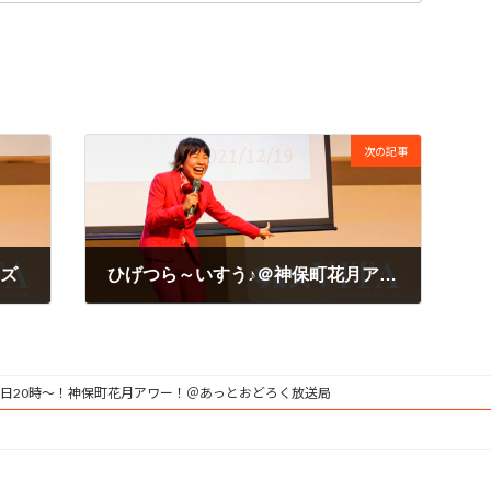
次の記事
ズ
ひげつら～いすう♪＠神保町花月アワー♪(^O^)！☆
2008年11月4日
日20時～！神保町花月アワー！＠あっとおどろく放送局