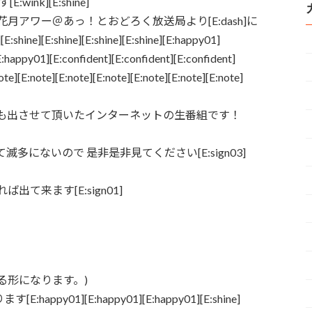
wink][E:shine]
アワー＠あっ！とおどろく放送局より[E:dash]に
ine][E:shine][E:shine][E:shine][E:happy01]
happy01][E:confident][E:confident][E:confident]
ote][E:note][E:note][E:note][E:note][E:note][E:note]
も出させて頂いたインターネットの生番組です！
にないので 是非是非見てください[E:sign03]
て来ます[E:sign01]
る形になります。)
appy01][E:happy01][E:happy01][E:shine]