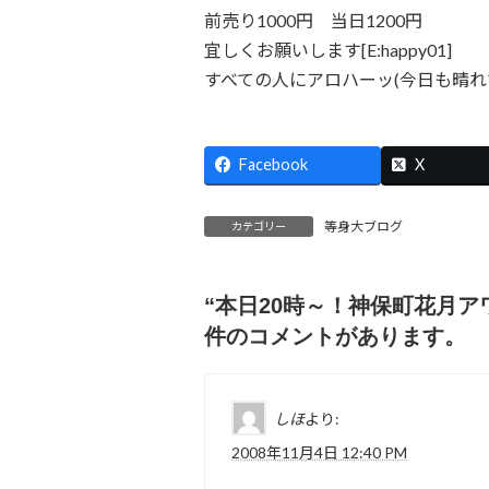
前売り1000円 当日1200円
宜しくお願いします[E:happy01]
すべての人にアロハーッ(今日も晴れてるね
Facebook
X
等身大ブログ
カテゴリー
“
本日20時～！神保町花月
件のコメントがあります。
しほ
より:
2008年11月4日 12:40 PM