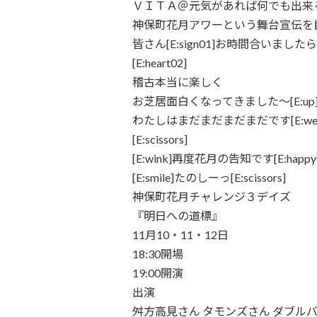
ＶＩＴＡ＠元気があれば何でも出来
神保町花月アワーという舞台宣伝を
皆さん[E:sign01]お時間合いましたら是非
[E:heart02]
稽古本当に楽しく
お芝居面白くなってきました～[E:up][E:u
わたしはまだまだまだまだです[E:weep]
[E:scissors]
[E:wink]再度花月の告知です[E:happy01
[E:smile]たのしーっ[E:scissors]
神保町花月チャレンジ３デイズ
『明日への道標』
11月10・11・12日
18:30開場
19:00開演
出演
舛方高見さん タモンズさん ダブル