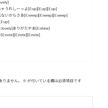
vely]
っよ[E:up][E:up][E:up]
あ[E:weep][E:weep][E:weep]
:up]
ely]ありがたやあ[E:shine]
][E:note][E:note]
ありません。
※
が付いている欄は必須項目です