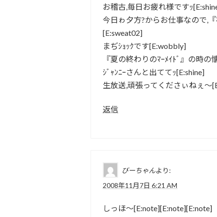
お稽古,毎日お疲れ様ですｯ[E:shine
今日ゎ夕方?からお仕事なので,『神
[E:sweat02]
まぢｼｮｯｸです[E:wobbly]
『夏の終わりのﾏｰﾒｲﾄﾞ』の時の懐か
ｼﾞｬﾝﾆｰさんと出ててｯ[E:shine]
生放送,頑張ってくださぃねぇ～[E:w
返信
びーちゃん
より:
2008年11月7日 6:21 AM
しっほ～[E:note][E:note][E:note]