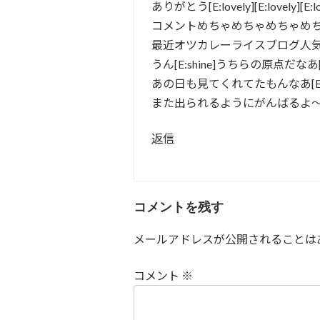
ありがとう[E:lovely][E:lovely][E:lo
コメントめちゃめちゃめちゃめちゃうれしー
最近オツカレーライスブログ人気ないからさ
うん[E:shine]うちらの原点だなあ[E
あの日も見てくれてたもんなあ[E:lov
また出られるようにがんばるよ～[E:note
返信
コメントを残す
メールアドレスが公開されることは
コメント
※