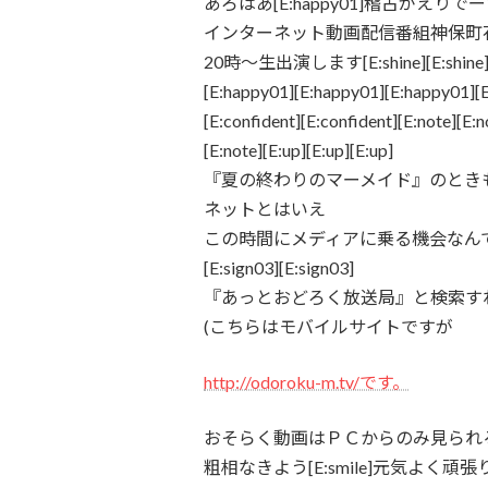
あろはあ[E:happy01]稽古がえりでーす[E:
インターネット動画配信番組神保町花月
20時～生出演します[E:shine][E:shine][E:sh
[E:happy01][E:happy01][E:happy01][E:
[E:confident][E:confident][E:note][E:n
[E:note][E:up][E:up][E:up]
『夏の終わりのマーメイド』のとき
ネットとはいえ
この時間にメディアに乗る機会なんて滅多
[E:sign03][E:sign03]
『あっとおどろく放送局』と検索すれば出
(こちらはモバイルサイトですが
http://odoroku-m.tv/です。
おそらく動画はＰＣからのみ見られ
粗相なきよう[E:smile]元気よく頑張ります[E:h