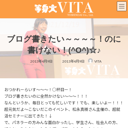
コ
ナ
ン
ビ
テ
ゲ
ン
ー
ツ
シ
へ
ョ
ブログ書きたい～～～～！のに
ス
ン
キ
に
書けない！(^O^)☆♪
ッ
移
プ
動
最
2013年4月9日
2013年4月9日
VITA
終
更
新
日
時
:
おつかれーらいす～～～！○杯目ー！
ブログ書きたいのに全然かけない～～～！！！
なんというか、毎日とっても忙しいです！でも、楽しいよー！！！
超元気だよ～こないだこのイベント、松永真樹さん主催の、超就
活セミナーに出てきた！↓
で、パネラーの方みんな面白かったし、学生さん、社会人の方、