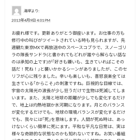
海岸
より:
2013年4月9日 4:01 PM
お疲れ様です。更新ありがとう御座います。お仕事の方も
修行中の叫びがツイートされている時も見られますが、先
週観た東京MXで再放送中のスペースコブラで、スノーゴリ
ラの隊長サンドラ(と書かれてもどれが誰やら解らない話な
のは承知の上です)が｢好きも嫌いも、生きていればこその
話だ！死ね！｣と襲いかかるシーンがありましたが、このセ
リフが心に残りました。辛いも楽しいも、喜怒哀楽全ては
生きている｢からこそ｣の刺激ですね。巨視的な目線では、
宇宙の太陽光の波長が少し狂うだけで生物は死滅してしま
います。また、太陽と地球の距離が少しでも変化するだけ
で、地上は灼熱地獄か氷河期になります。月とのバランス
が変化するだけでも、地球の環境バランスが変化するだけ
でも、我々には｢死｣を意味します。人間が死ぬ時は、あっ
けないくらい簡単に死にます。平和な平凡な日常は、実は
様々な奇跡的な状態なのかも知れないですね。お笑い番組