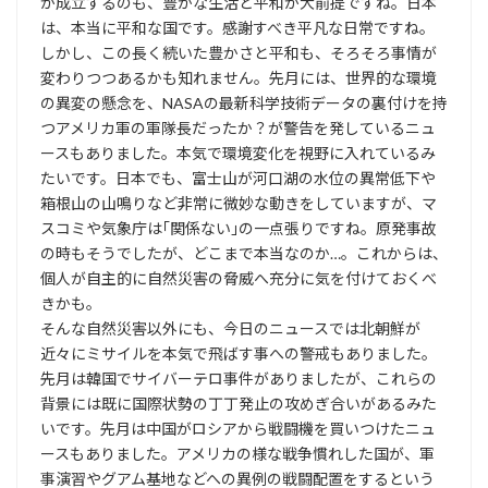
が成立するのも、豊かな生活と平和が大前提ですね。日本
は、本当に平和な国です。感謝すべき平凡な日常ですね。
しかし、この長く続いた豊かさと平和も、そろそろ事情が
変わりつつあるかも知れません。先月には、世界的な環境
の異変の懸念を、NASAの最新科学技術データの裏付けを持
つアメリカ軍の軍隊長だったか？が警告を発しているニュ
ースもありました。本気で環境変化を視野に入れているみ
たいです。日本でも、富士山が河口湖の水位の異常低下や
箱根山の山鳴りなど非常に微妙な動きをしていますが、マ
スコミや気象庁は｢関係ない｣の一点張りですね。原発事故
の時もそうでしたが、どこまで本当なのか…。これからは、
個人が自主的に自然災害の脅威へ充分に気を付けておくべ
きかも。
そんな自然災害以外にも、今日のニュースでは北朝鮮が
近々にミサイルを本気で飛ばす事への警戒もありました。
先月は韓国でサイバーテロ事件がありましたが、これらの
背景には既に国際状勢の丁丁発止の攻めぎ合いがあるみた
いです。先月は中国がロシアから戦闘機を買いつけたニュ
ースもありました。アメリカの様な戦争慣れした国が、軍
事演習やグアム基地などへの異例の戦闘配置をするという