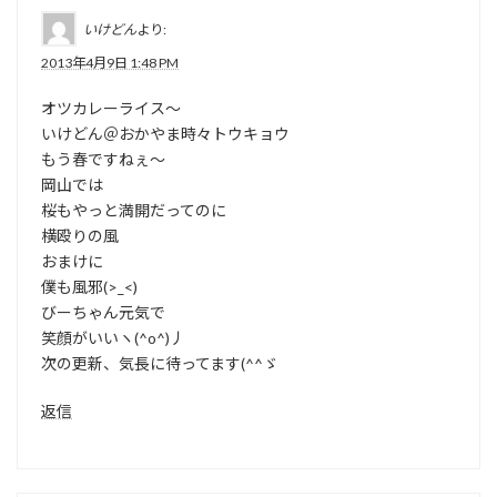
いけどん
より:
2013年4月9日 1:48 PM
オツカレーライス～
いけどん＠おかやま時々トウキョウ
もう春ですねぇ～
岡山では
桜もやっと満開だってのに
横殴りの風
おまけに
僕も風邪(>_<)
びーちゃん元気で
笑顔がいいヽ(^o^)丿
次の更新、気長に待ってます(^^ゞ
返信