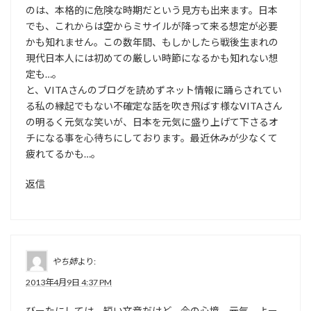
のは、本格的に危険な時期だという見方も出来ます。日本
でも、これからは空からミサイルが降って来る想定が必要
かも知れません。この数年間、もしかしたら戦後生まれの
現代日本人には初めての厳しい時節になるかも知れない想
定も…。
と、VITAさんのブログを読めずネット情報に踊らされてい
る私の縁起でもない不確定な話を吹き飛ばす様なVITAさん
の明るく元気な笑いが、日本を元気に盛り上げて下さるオ
チになる事を心待ちにしております。最近休みが少なくて
疲れてるかも…。
返信
やち姉
より:
2013年4月9日 4:37 PM
びーたにしては、短い文章だけど、今の心境、元気、よー