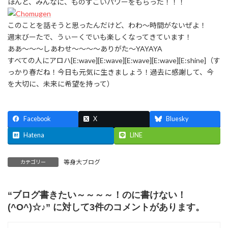
ほんと、みんなに、ものすごいパワーをもらった！！！
このことを話そうと思ったんだけど、わわ～時間がないぜよ！
週末びーたで、うぃーくでいも楽しくなってきています！
ああ～～～しあわせ～～～～ありがた～YAYAYA
すべての人にアロハ[E:wave][E:wave][E:wave][E:wave][E:shine]（す
っかり春だね！今日も元気に生きましょう！過去に感謝して、今
を大切に、未来に希望を持って）
Facebook
X
Bluesky
Hatena
LINE
等身大ブログ
カテゴリー
“
ブログ書きたい～～～～！のに書けない！
(^O^)☆♪
” に対して3件のコメントがあります。