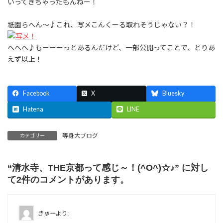
いってきちゃったもんねー！
祇園らへん～♪これ、写メこんくーる取れそうじゃない？！
へへへ♪もーーーっとあるんだけど、一部公開ってことで、とりあ
えず以上！
Facebook
X
Bluesky
Hatena
LINE
等身大ブログ
カテゴリー
“
清水寺、THE京都って感じ～！(^O^)☆♪
” に対し
て2件のコメントがあります。
きゅー
より: