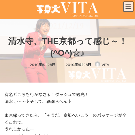
コ
ナ
ン
ビ
テ
ゲ
ン
ー
ツ
シ
へ
ョ
清水寺、THE京都って感じ～！
ス
ン
キ
に
(^O^)☆♪
ッ
移
プ
動
最
2010年8月28日
2010年8月28日
VITA
終
更
新
日
時
:
有名どころも行かなきゃ！ダッシュで観光！
清水寺～～♪そして、祇園らへん♪
東京帰ってきたら、「そうだ、京都へいこう」のパッケージが全
くこれで、
うれしかったー