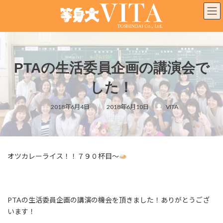
コ
ナ
ン
ビ
テ
ゲ
ン
ー
ツ
シ
へ
ョ
PTAの生活委員企画の講演会で
ス
ン
キ
に
した！
ッ
移
プ
動
最
2018年6月4日
2018年6月10日
VITA
終
更
新
日
時
:
オツカレーライス！！７９０杯目～
PTAの生活委員企画の講演の機会を頂きました！ありがとうござ
います！