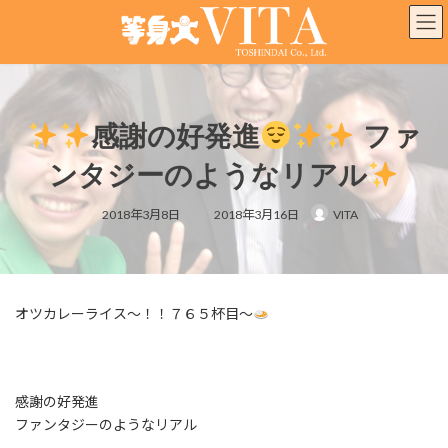
コ
ナ
ン
ビ
テ
ゲ
ン
ー
ツ
シ
へ
ョ
感謝の好発進
ファ
ス
ン
キ
に
ンタジーのようなリアル
ッ
移
プ
動
最
2018年3月8日
2018年3月16日
VITA
終
更
新
日
時
:
オツカレーライス～！！７６５杯目～
感謝の好発進
ファンタジーのようなリアル