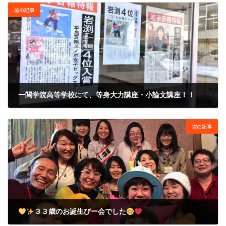
前の記事
一関学院高等学校にて、等身大力講座・小論文講座！！
2018年3月6日
次の記事
３３歳のお誕生びー会でした