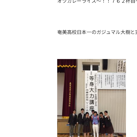
オツカレーライス～！！７６２杯目
奄美高校
日本一のガジュマル大樹
と