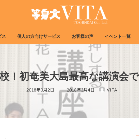
ビス
個人の方向けサービス
お客様の声
イベント一覧
校！初奄美大島最高な講演会
最
2018年3月2日
2018年3月4日
VITA
終
更
新
日
時
: