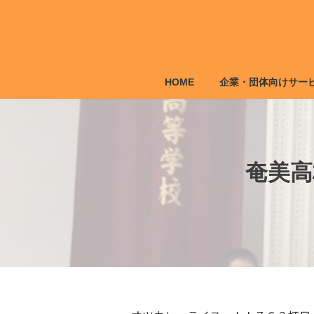
コ
ナ
ン
ビ
テ
ゲ
ン
ー
ツ
シ
HOME
企業・団体向けサー
へ
ョ
ス
ン
キ
に
ッ
移
プ
動
奄美高