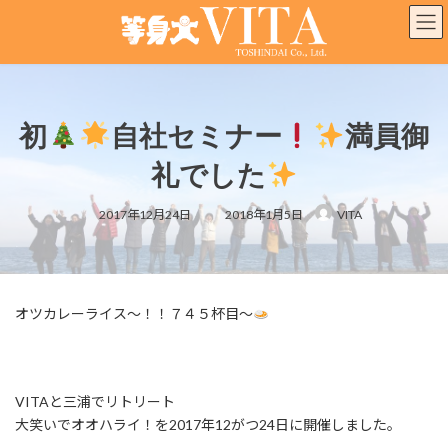
コ
ナ
ン
ビ
テ
ゲ
ン
ー
ツ
シ
へ
ョ
初
自社セミナー
満員御
ス
ン
キ
に
礼でした
ッ
移
プ
動
最
2017年12月24日
2018年1月5日
VITA
終
更
新
日
時
:
オツカレーライス～！！７４５杯目～
VITAと三浦でリトリート
大笑いでオオハライ！を2017年12がつ24日に開催しました。