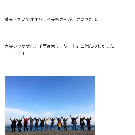
晴天
大笑いでオオハライ
天照さんが、見にきたよ
大笑いでオオハライ
等身大リトリートin 三浦
たのしかったー
ー！！！！