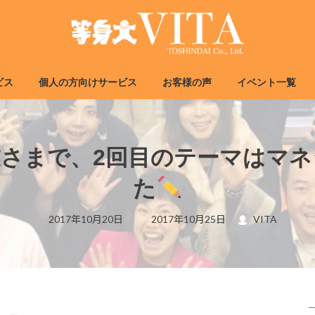
ビス
個人の方向けサービス
お客様の声
イベント一覧
業さまで、2回目のテーマはマ
た
最
2017年10月20日
2017年10月25日
VITA
終
更
新
日
時
: