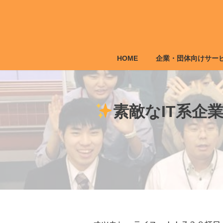
コ
ナ
ン
ビ
テ
ゲ
ン
ー
ツ
シ
HOME
企業・団体向けサー
へ
ョ
ス
ン
キ
に
ッ
移
素敵なIT系企
プ
動