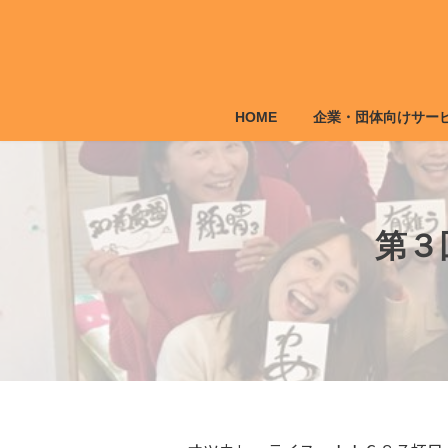
コ
ナ
ン
ビ
テ
ゲ
ン
ー
ツ
シ
HOME
企業・団体向けサー
へ
ョ
ス
ン
キ
に
ッ
移
プ
動
第３