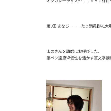
オツカレーライス～！！６８７杯目
第3回 まなびーーーたっ
満員御礼
大
まのさんを講師にお呼びした、
筆ペン達筆術
個性を活かす筆文字講