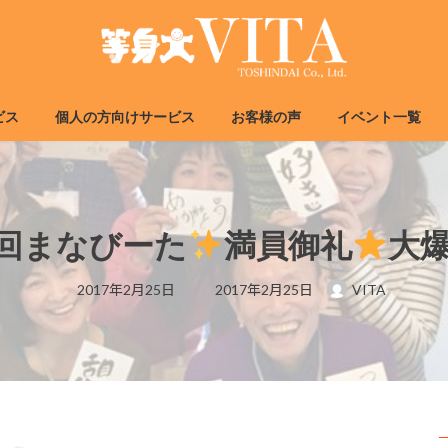
ビス
個人の方向けサービス
お客様の声
イベント一覧
回まなびーた
満員御礼
大
最
2017年2月25日
2017年2月25日
VITA
終
更
新
日
時
: