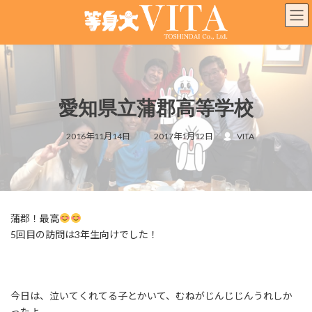
コ
ナ
ン
ビ
テ
ゲ
ン
ー
ツ
シ
へ
ョ
ス
ン
愛知県立蒲郡高等学校
キ
に
ッ
移
最
プ
動
2016年11月14日
2017年1月12日
VITA
終
更
新
日
時
:
蒲郡！最高
5回目の訪問は3年生向けでした！
今日は、泣いてくれてる子とかいて、むねがじんじじん
うれしか
ったよ