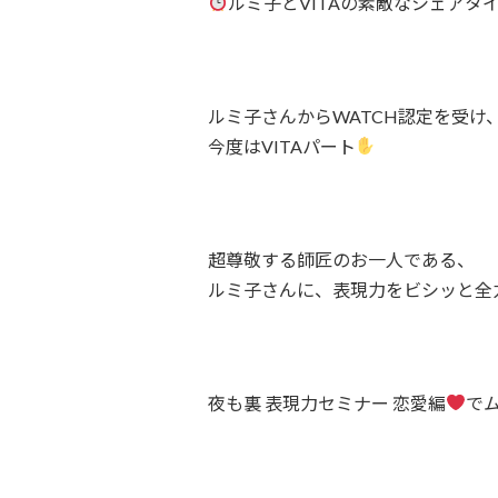
ルミ子とVITAの素敵なシェアタ
ルミ子さんからWATCH認定を受け
今度はVITAパート
超尊敬する師匠のお一人である、
ルミ子さんに、表現力をビシッと全
夜も裏 表現力セミナー 恋愛編
で