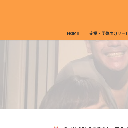
コ
ナ
ン
ビ
テ
ゲ
ン
ー
ツ
シ
HOME
企業・団体向けサー
へ
ョ
ス
ン
キ
に
ッ
移
プ
動