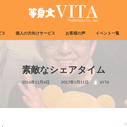
ビス
個人の方向けサービス
お客様の声
イベント一覧
素敵なシェアタイム
最
2016年11月6日
2017年1月11日
VITA
終
更
新
日
時
: