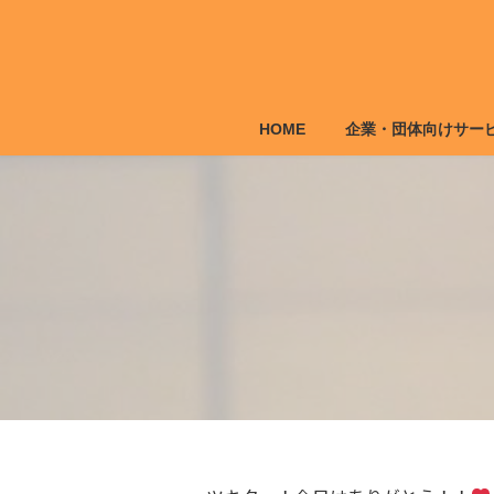
コ
ナ
ン
ビ
テ
ゲ
ン
ー
ツ
シ
HOME
企業・団体向けサー
へ
ョ
ス
ン
キ
に
ッ
移
プ
動