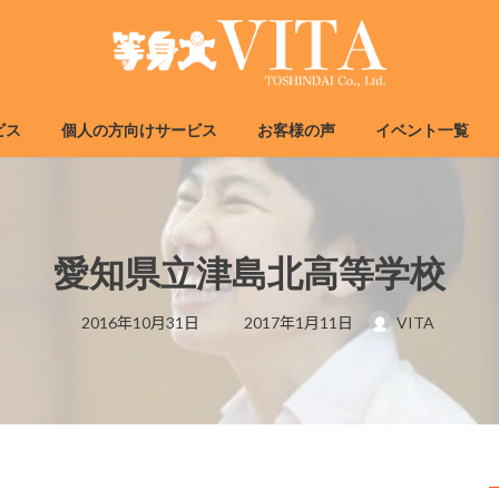
ビス
個人の方向けサービス
お客様の声
イベント一覧
愛知県立津島北高等学校
最
2016年10月31日
2017年1月11日
VITA
終
更
新
日
時
: