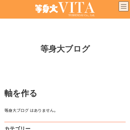
コ
ナ
ン
ビ
テ
ゲ
ン
ー
ツ
シ
へ
ョ
ス
ン
キ
に
等身大ブログ
ッ
移
プ
動
軸を作る
等身大ブログ はありません。
カテゴリー