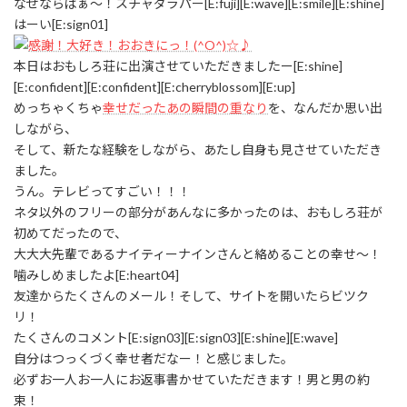
なぜならばぁ～！スチャダラパー[E:fuji][E:wave][E:smile][E:shine]
はーい[E:sign01]
本日はおもしろ荘に出演させていただきましたー[E:shine]
[E:confident][E:confident][E:cherryblossom][E:up]
めっちゃくちゃ
幸せだったあの瞬間の重なり
を、なんだか思い出
しながら、
そして、新たな経験をしながら、あたし自身も見させていただき
ました。
うん。テレビってすごい！！！
ネタ以外のフリーの部分があんなに多かったのは、おもしろ荘が
初めてだったので、
大大大先輩であるナイティーナインさんと絡めることの幸せ～！
噛みしめましたよ[E:heart04]
友達からたくさんのメール！そして、サイトを開いたらビツク
リ！
たくさんのコメント[E:sign03][E:sign03][E:shine][E:wave]
自分はつっくづく幸せ者だなー！と感じました。
必ずお一人お一人にお返事書かせていただきます！男と男の約
束！