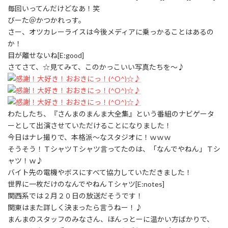
毎回いってんだけどなあ！笑
びーた＠かつかれっす。
さー、オツカレーライスは今後メディアに乗っかることはあるの
か！
目が離せないね[E:good]
さてさて、☆見てみて、このかっこいい写真たちを～♪
わたしたち、『さんまのまんま大全集』という番組のナビゲータ
ーとして出演させていただけることになりました！
今日はナレ撮りで、本格派～なスタジオに！ｗｗｗ
そうそう！ＴシャツＴシャツ言ってたのは、「なんでやねん」Ｔシ
ャツ！ｗ♪
バイト先の電機やボスにすべて協力していただきました！
世界に一枚だけのなんでやねんＴシャツ[E:notes]
関西系では２月２０日の放送だそうです！
関東はまた詳しく決まったら言うねー！♪
まんまのスタッフのみなさん、ほんっとーに温かい方ばかりで、