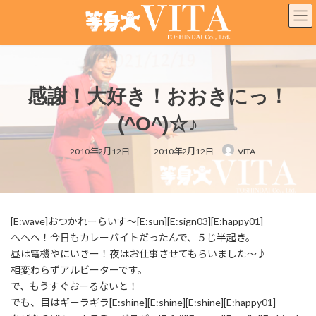
コ
ナ
ン
ビ
テ
ゲ
ン
ー
ツ
シ
へ
ョ
感謝！大好き！おおきにっ！
ス
ン
キ
に
(^O^)☆♪
ッ
移
プ
動
最
2010年2月12日
2010年2月12日
VITA
終
更
新
日
時
:
[E:wave]おつかれーらいす～[E:sun][E:sign03][E:happy01]
へへへ！今日もカレーバイトだったんで、５じ半起き。
昼は電機やにいきー！夜はお仕事させてもらいました～♪
相変わらずアルビーターです。
で、もうすぐおーるないと！
でも、目はギーラギラ[E:shine][E:shine][E:shine][E:happy01]