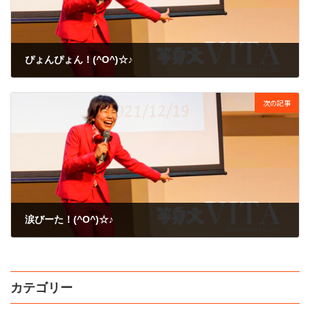
ぴょんぴょん！(^O^)☆♪
2010年2月10日
次の記事
涙びーた！(^O^)☆♪
2010年2月13日
カテゴリー