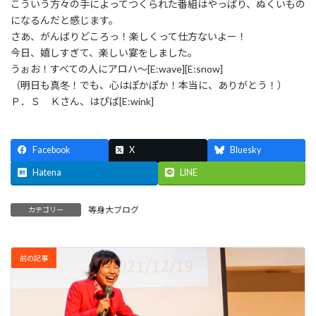
こういう方々の手によってつくられた番組はやっぱり、ぬくいもの
になるんだと感じます。
さあ、がんばりどころっ！楽しくって仕方ないよー！
今日、嬉しすぎて、楽しい宴をしました。
うぉお！すべての人にアロハ～[E:wave][E:snow]
（明日も真冬！でも、心はぽかぽか！本当に、ありがとう！）
Ｐ．Ｓ Ｋさん、はぴば[E:wink]
Facebook
X
Bluesky
Hatena
LINE
等身大ブログ
カテゴリー
前の記事