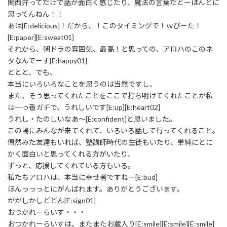
関西弁ってだけで話が面白く感じたり、魔法の言葉だとーほんとに
思ってんねん！！
あは[E:delicious]！だから、！このタイミングで！ｗびーた！
[E:paper][E:sweat01]
それから、朝ドラの雰囲気、最高！と思っての、アロハのこのネ
タなんでーす[E:happy01]
ととと、でも、
本当にいろいろなことを思うのは当然ですし、
また、そう思ってくれたことをここで打ち明けてくれたことが私
は一っ番ガチで、うれしいです[E:up][E:heart02]
うれし・たのしいなあ～[E:confident]と思いました。
この場にみんなが来てくれて、いろいろ話して行ってくれること。
偶然みた友達もいれば、塾講師時代の生徒もいたり、単純にとに
かく面白いと思ってくれる方がいたり、
ずっと、応援してくれている方もいる。
私たちアロハは、本当に幸せ者ですねー[E:bud]
ほんっっっとにがんばれます。ありがとうございます。
ががしかしどどん[E:sign01]
おつかれーらいす・・・
おつかれーらいすは、またまたお蔵入り[E:smile][E:smile][E:smile]